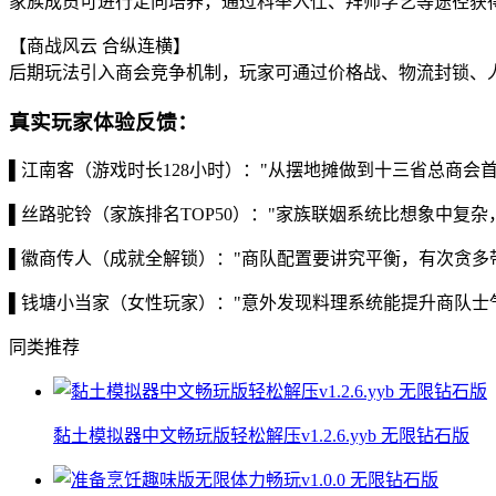
家族成员可进行定向培养，通过科举入仕、拜师学艺等途径获
【商战风云 合纵连横】
后期玩法引入商会竞争机制，玩家可通过价格战、物流封锁、
真实玩家体验反馈：
▌江南客（游戏时长128小时）："从摆地摊做到十三省总商
▌丝路驼铃（家族排名TOP50）："家族联姻系统比想象中
▌徽商传人（成就全解锁）："商队配置要讲究平衡，有次贪多
▌钱塘小当家（女性玩家）："意外发现料理系统能提升商队士
同类推荐
黏土模拟器中文畅玩版轻松解压v1.2.6.yyb 无限钻石版