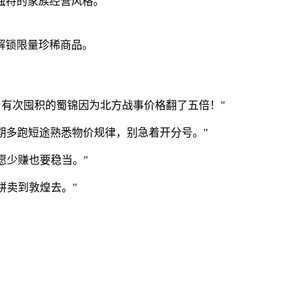
独特的家族经营风格。
解锁限量珍稀商品。
，有次囤积的蜀锦因为北方战事价格翻了五倍！"
期多跑短途熟悉物价规律，别急着开分号。"
愿少赚也要稳当。"
饼卖到敦煌去。"