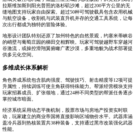
拉斯维加斯到阳光普照的洛杉矶沙滩，超过200平方公里的无
缝地图支持玩家自由探索。超过50种可驾驶载具包含农用机械
与航空设备，收割机与武装直升机并存的交通工具系统，让每
次出行都成为独特的冒险体验。
地形设计团队特别还原了加州特色的自然景观，约塞米蒂峡谷
的峭壁与葡萄庄园的梯田交相辉映。玩家可驾驶越野车穿越河
谷激流，或操控滑翔翼俯瞰广袤沙漠，多重地貌为战术部署提
供多元化空间。
多维成长体系解析
角色养成系统包含肌肉强度、驾驶技巧、射击精度等12项可提
升属性，持续训练可使主角获得特殊能力。帮派经营模块支持
玩家招募成员、扩张领地，通过24种不同类型的帮派任务逐步
掌控城市暗面。
经济系统采用动态平衡机制，股票市场与房地产投资实时联
动，玩家建立的商业帝国将直接影响区域物价水平。武器库涵
盖冷兵器到热核装置共38种装备，支持通过黑市改装强化武器
性能。