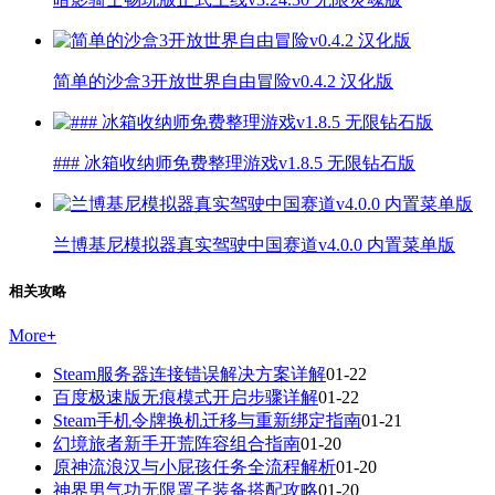
简单的沙盒3开放世界自由冒险v0.4.2 汉化版
### 冰箱收纳师免费整理游戏v1.8.5 无限钻石版
兰博基尼模拟器真实驾驶中国赛道v4.0.0 内置菜单版
相关攻略
More
+
Steam服务器连接错误解决方案详解
01-22
百度极速版无痕模式开启步骤详解
01-22
Steam手机令牌换机迁移与重新绑定指南
01-21
幻境旅者新手开荒阵容组合指南
01-20
原神流浪汉与小屁孩任务全流程解析
01-20
神界男气功无限罩子装备搭配攻略
01-20