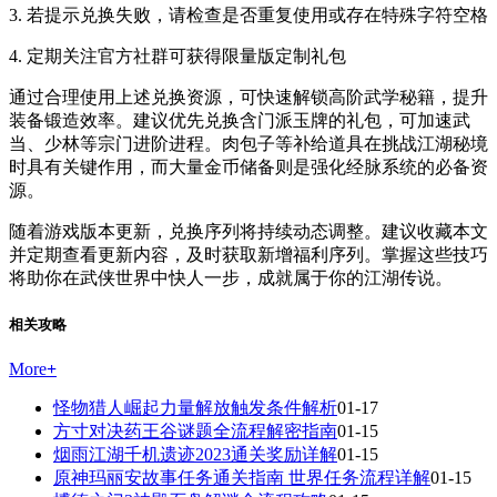
3. 若提示兑换失败，请检查是否重复使用或存在特殊字符空格
4. 定期关注官方社群可获得限量版定制礼包
通过合理使用上述兑换资源，可快速解锁高阶武学秘籍，提升
装备锻造效率。建议优先兑换含门派玉牌的礼包，可加速武
当、少林等宗门进阶进程。肉包子等补给道具在挑战江湖秘境
时具有关键作用，而大量金币储备则是强化经脉系统的必备资
源。
随着游戏版本更新，兑换序列将持续动态调整。建议收藏本文
并定期查看更新内容，及时获取新增福利序列。掌握这些技巧
将助你在武侠世界中快人一步，成就属于你的江湖传说。
相关攻略
More
+
怪物猎人崛起力量解放触发条件解析
01-17
方寸对决药王谷谜题全流程解密指南
01-15
烟雨江湖千机遗迹2023通关奖励详解
01-15
原神玛丽安故事任务通关指南 世界任务流程详解
01-15