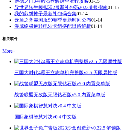
博德之门3神殿石盘解谜全流程攻略
01-15
异世界转生模拟器2最新礼包码2023兑换指南
01-15
我的煎饼摊子最新礼包码合集
01-14
云顶之弈美测服S9赛季更新时间公布
01-14
漫威终极逆转电沙卡组搭配思路解析
01-14
相关软件
More
+
三国大时代4霸王立志单机完整版v2.5 无限属性版
战警联盟无敌版无限钻石版v5.0 内置菜单版
国际象棋智慧对决v0.4 中文版