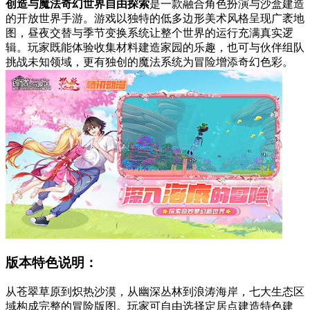
创造与魔法奇幻世界自由探索
是一款融合角色扮演与沙盒建造
的开放世界手游。游戏以独特的低多边形美术风格呈现广袤地
图，昼夜交替与季节变换系统让整个世界的运行充满真实逻
辑。玩家既能体验收集材料建造家园的乐趣，也可与伙伴组队
挑战未知领域，更有独创的魔法系统为冒险增添奇幻色彩。
版本特色说明：
从苍翠草原到炽热沙漠，从幽深丛林到浪涛海岸，七大生态区
域构成完整的冒险版图。玩家可自由选择定居点建造特色建