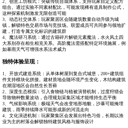
2、创意工坊模式：突破传统合成体系，支持玩家自定义配方
组合。通过实验不同素材配比，可能发现稀有道具制作公式，
这种探索机制激发无限创造可能
3、动态社交体系：玩家聚居区会随建筑数量自动升级为城
镇，解锁特色交易市场与竞技场。联盟成员可共同参与领地扩
建，打造专属文化标识的建筑群
4、魔法研习系统：通过古籍碎片解锁元素魔法，水火风土四
大系别存在相生相克关系。高阶魔法需搭配特定环境施展，例
如暴雨天气可增强水系法术威力
独特体验呈现：
1、开放式建造系统：从单体树屋到复合式城堡，200+建筑组
件支持模块化拼接。建材质地会随环境产生变化，木结构建筑
在潮湿地区会自然生长苔藓
2、深度生态模拟：引入食物链与植被演替机制，过度狩猎会
导致物种数量波动，合理规划采集区域才能维持生态平衡
3、气候影响系统：极端天气会改变地形地貌，沙暴可能掩埋
建筑，雨季持续降水可能形成新的河流走向
4、文化演进机制：玩家聚集区会发展出特色习俗，长期以渔
业为主的村落会解锁独特建筑风格与服饰设计