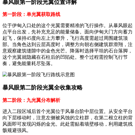
暴风眼第一阶段光翼位置详解
第一阶段：单光翼获取路线
位于伊甸入口处的这个光翼需要精准的飞行操作。从暴风眼起
点平台出发，先补充充足的能量储备。面向伊甸大门方向蓄力
起飞，保持45度向左上方攀升，飞行高度需超过周围建筑顶
部。当角色达到云层高度时，调整方向朝右侧建筑群滑翔，注
意观察建筑缝隙中的金色光芒。降落时选择平坦的石台落脚，
这个光翼就隐藏在石柱后的凹陷处。整个过程需控制飞行节
奏，避免能量耗尽坠落。
暴风眼第二阶段光翼全收集攻略
第二阶段：九光翼分布解析
进入二段区域后首个光翼位于风暴台阶中层位置。从安全平台
向下层移动时，注意左侧被风蚀的立柱群，在第二根立柱的背
风面即可发现闪烁的金光。此处需贴着墙壁移动，利用建筑残
骸规避强风。