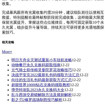
收集。
完成暴风眼所有光翼收集约需20分钟，建议组队前往以便相互
救援。特别提醒在最终献祭阶段前完成收集，这样能最大限度
保留光翼提升。掌握这些点位规律后，每周可固定获取10个永
久光翼，稳步提升斗篷等级。持续关注可获得更多光遇地图探
索技巧。
相关攻略
More
+
明日方舟尖灭测试重装小车挂机攻略
12-22
动物餐厅永久兑换码获取指南
12-22
元气骑士前传精灵曼陀罗花攻略技巧
12-22
决战平安京2022最新礼包码领取方法汇总
12-22
向往的生活礼包码最新获取方式汇总
12-22
超能世界10000钻石兑换码领取教程
12-22
弹壳特攻队2023永久兑换码大全
12-22
乱斗西游交易锁解除方法及规则解析
12-22
影之刃2修罗战场制胜技巧解析
12-22