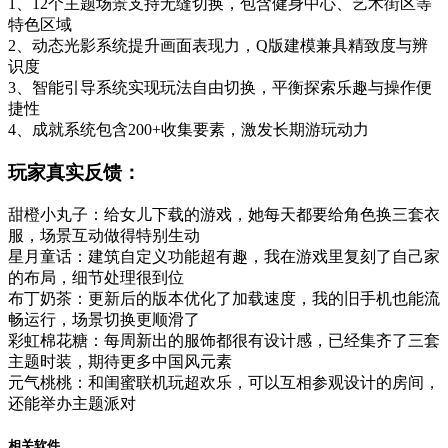
1、12个主题场景支持无缝切换，包含健身中心、艺术街区等
特色区域
2、动态光影系统提升画面表现力，Q版建模兼具精致度与辨
识度
3、智能引导系统实现玩法自由切换，平衡探索乐趣与操作便
捷性
4、成就系统包含200+收集要素，激发长期游玩动力
玩家真实反馈：
甜橙小丸子：给女儿下载的游戏，她每天都要给角色换三套衣
服，场景互动做得特别生动
星月童话：建筑自定义功能超有趣，我在游戏里复刻了自己家
的布局，细节处理很到位
布丁奶茶：更新后的版本优化了加载速度，我的旧手机也能流
畅运行，场景切换更顺滑了
彩虹棉花糖：每周新出的服饰都很有设计感，已经集齐了三套
主题时装，期待更多中国风元素
元气桃桃：和闺蜜联机玩超欢乐，可以互相参观设计的房间，
还能举办主题派对
相关软件