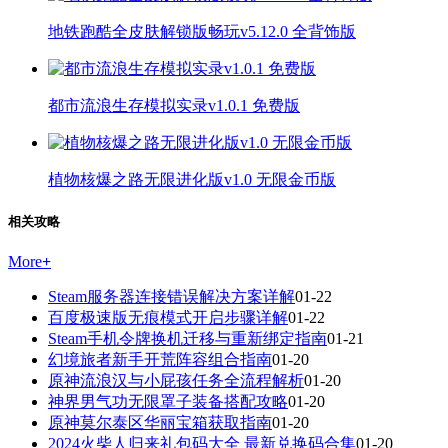
地铁跑酷全皮肤解锁版畅玩v5.12.0 全背饰版
都市流浪生存模拟实录v1.0.1 免费版
植物核爆之路无限进化版v1.0 无限金币版
相关攻略
More
+
Steam服务器连接错误解决方案详解
01-22
百度极速版无痕模式开启步骤详解
01-22
Steam手机令牌换机迁移与重新绑定指南
01-21
幻境旅者新手开荒阵容组合指南
01-20
原神流浪汉与小屁孩任务全流程解析
01-20
神界男气功无限罩子装备搭配攻略
01-20
原神莫尔泰区华丽宝箱获取指南
01-20
2024火柴人归来礼包码大全 最新兑换码合集
01-20