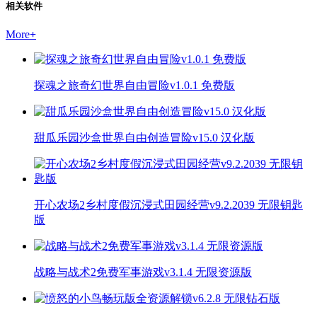
相关软件
More
+
探魂之旅奇幻世界自由冒险v1.0.1 免费版
甜瓜乐园沙盒世界自由创造冒险v15.0 汉化版
开心农场2乡村度假沉浸式田园经营v9.2.2039 无限钥匙
版
战略与战术2免费军事游戏v3.1.4 无限资源版