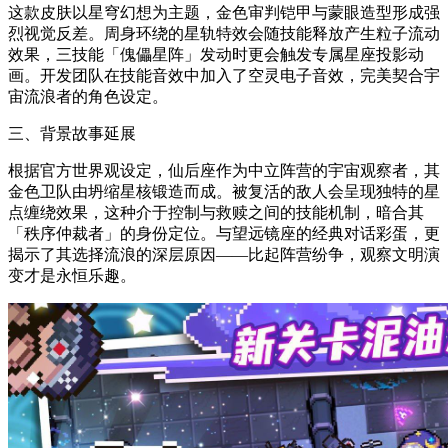
这款皮肤以星穹幻想为主题，金色审判铠甲与蒙眼造型形成强
烈视觉反差。周身环绕的星轨特效会随技能释放产生粒子流动
效果，三技能「傀儡星阵」发动时更会触发专属星座投影动
画。开发团队在技能音效中加入了空灵电子音效，完美契合宇
宙流浪者的角色设定。
三、背景故事延展
根据官方世界观设定，仙后座作为中立阵营的宇宙观察者，其
金色卫队由坍缩星核锻造而成。被复活的敌人会呈现独特的星
点缠绕效果，这种介于控制与救赎之间的技能机制，暗合其
「秩序仲裁者」的身份定位。与望远镜座的经典对话彩蛋，更
揭示了其选择流浪的深层原因——比起阵营纷争，观察文明演
变才是永恒乐趣。