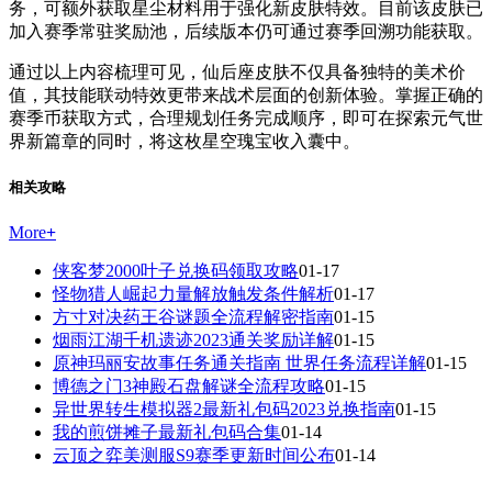
务，可额外获取星尘材料用于强化新皮肤特效。目前该皮肤已
加入赛季常驻奖励池，后续版本仍可通过赛季回溯功能获取。
通过以上内容梳理可见，仙后座皮肤不仅具备独特的美术价
值，其技能联动特效更带来战术层面的创新体验。掌握正确的
赛季币获取方式，合理规划任务完成顺序，即可在探索元气世
界新篇章的同时，将这枚星空瑰宝收入囊中。
相关攻略
More
+
侠客梦2000叶子兑换码领取攻略
01-17
怪物猎人崛起力量解放触发条件解析
01-17
方寸对决药王谷谜题全流程解密指南
01-15
烟雨江湖千机遗迹2023通关奖励详解
01-15
原神玛丽安故事任务通关指南 世界任务流程详解
01-15
博德之门3神殿石盘解谜全流程攻略
01-15
异世界转生模拟器2最新礼包码2023兑换指南
01-15
我的煎饼摊子最新礼包码合集
01-14
云顶之弈美测服S9赛季更新时间公布
01-14