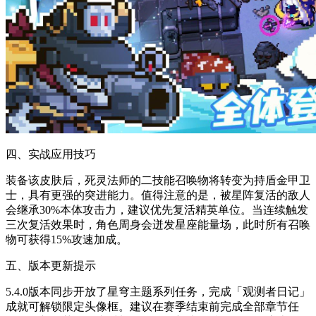
四、实战应用技巧
装备该皮肤后，死灵法师的二技能召唤物将转变为持盾金甲卫
士，具有更强的突进能力。值得注意的是，被星阵复活的敌人
会继承30%本体攻击力，建议优先复活精英单位。当连续触发
三次复活效果时，角色周身会迸发星座能量场，此时所有召唤
物可获得15%攻速加成。
五、版本更新提示
5.4.0版本同步开放了星穹主题系列任务，完成「观测者日记」
成就可解锁限定头像框。建议在赛季结束前完成全部章节任