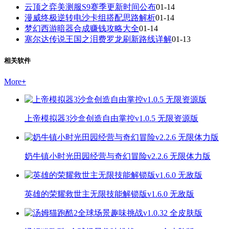
云顶之弈美测服S9赛季更新时间公布
01-14
漫威终极逆转电沙卡组搭配思路解析
01-14
梦幻西游暗器合成赚钱攻略大全
01-14
塞尔达传说王国之泪费罗龙刷新路线详解
01-13
相关软件
More
+
上帝模拟器3沙盒创造自由掌控v1.0.5 无限资源版
奶牛镇小时光田园经营与奇幻冒险v2.2.6 无限体力版
英雄的荣耀救世主无限技能解锁版v1.6.0 无敌版