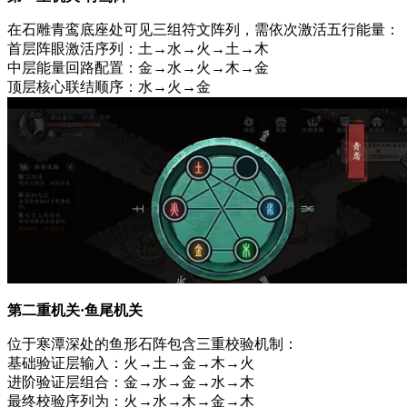
在石雕青鸾底座处可见三组符文阵列，需依次激活五行能量：
首层阵眼激活序列：土→水→火→土→木
中层能量回路配置：金→水→火→木→金
顶层核心联结顺序：水→火→金
第二重机关·鱼尾机关
位于寒潭深处的鱼形石阵包含三重校验机制：
基础验证层输入：火→土→金→木→火
进阶验证层组合：金→水→金→水→木
最终校验序列为：火→水→木→金→木