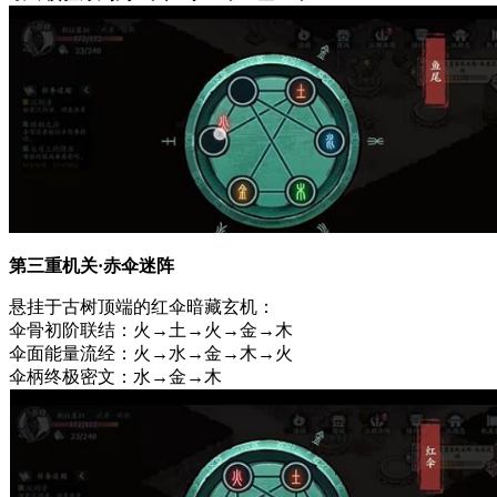
第三重机关·赤伞迷阵
悬挂于古树顶端的红伞暗藏玄机：
伞骨初阶联结：火→土→火→金→木
伞面能量流经：火→水→金→木→火
伞柄终极密文：水→金→木