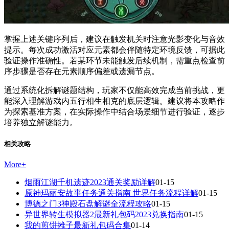
掌握上述关键序列后，建议在触发机关时注意光影变化与音效
提示。每次成功激活对应元素都会伴随特定环境反馈，可据此
验证操作准确性。若某环节未能触发后续机制，需重点检查前
序步骤是否存在元素顺序偏差或遗漏节点。
通过系统化拆解谜题结构，玩家不仅能高效完成当前挑战，更
能深入理解游戏内五行相生相克的底层逻辑。建议将本攻略作
为探索基准方案，在实际操作中结合场景细节进行验证，逐步
培养独立解谜能力。
相关攻略
More
+
烟雨江湖千机遗迹2023通关奖励详解
01-15
原神玛丽安故事任务通关指南 世界任务流程详解
01-15
博德之门3神殿石盘解谜全流程攻略
01-15
异世界转生模拟器2最新礼包码2023兑换指南
01-15
我的煎饼摊子最新礼包码合集
01-14