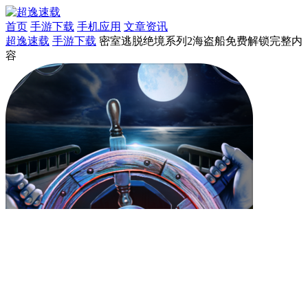
首页
手游下载
手机应用
文章资讯
超逸速载
手游下载
密室逃脱绝境系列2海盗船免费解锁完整内
容