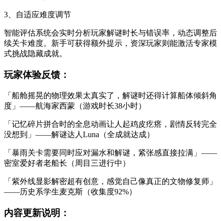
3、自适应难度调节
智能评估系统会实时分析玩家解谜时长与错误率，动态调整后
续关卡难度。新手可获得额外提示，资深玩家则能激活专家模
式挑战隐藏成就。
玩家体验反馈：
「船舱摇晃的物理效果太真实了，解谜时还得计算船体倾斜角
度」——航海家西蒙（游戏时长38小时）
「记忆碎片拼合时的全息动画让人起鸡皮疙瘩，剧情反转完全
没想到」——解谜达人Luna（全成就达成）
「暴雨关卡需要同时应对漏水和解谜，紧张感直接拉满」——
密室爱好者老船长（周目三进行中）
「紫外线显影解密超有创意，感觉自己像真正的文物修复师」
——历史系学生麦克斯（收集度92%）
内容更新说明：