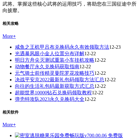
武将。掌握这些核心武将的运用技巧，将助您在三国征途中所
向披靡。
相关攻略
More
+
咸鱼之王机甲吕布兑换码永久有效领取方法
12-23
光遇暴风眼小金人位置分布详解
12-22
明日方舟尖灭测试重装小车挂机攻略
12-22
动物餐厅永久兑换码获取指南
12-22
元气骑士前传精灵曼陀罗花攻略技巧
12-22
决战平安京2022最新礼包码领取方法汇总
12-22
向往的生活礼包码最新获取方式汇总
12-22
超能世界10000钻石兑换码领取教程
12-22
弹壳特攻队2023永久兑换码大全
12-22
相关软件
More
+