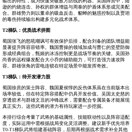
输出的特性，成为快速突破敌方防线的利器。吴国阵营中，陆
逊的灼烧连击、孙权的群体增益与周泰的护盾体系形成完美配
合。群雄势力则以董卓的吸血反击、貂蝉的魅惑控制以及贾诩
的毒伤持续输出构建多元化战术体系。
T2梯队：优质战术拼图
蜀国张飞的怒吼嘲讽可有效保护后排，配合刘备的团队增益能
显著提升阵容容错率。魏国曹操的领域加成与曹仁的坚壁防御
形成经典组合，甄姬的冰冻控制更是战场节奏的关键。吴国孙
尚香的远程爆发配合大小乔的辅助能力，可打造强力速攻阵
容。群雄张角的雷电连锁在特定场景中能发挥奇效。
T3梯队：待开发潜力股
蜀国徐庶的策士阵容、魏国夏侯惇的反伤体系虽在当前版本出
场率较低，但在特定阵容搭配中仍具开发价值。吴国太史慈的
穿透箭术与群雄文丑的冲锋战术，需要配合专属装备才能展现
真正实力。这些武将的潜力有待玩家进一步挖掘。
本排行综合考量了武将的基础属性、技能联动性以及阵容适配
度，实际运用中需根据战局变化灵活调整。建议新手优先培养
T0-T1梯队武将组建基础阵容，后期再根据战术需求补全其他