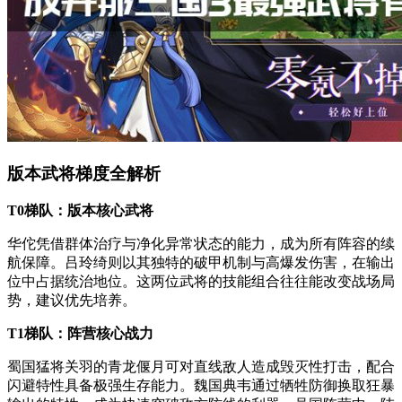
版本武将梯度全解析
T0梯队：版本核心武将
华佗凭借群体治疗与净化异常状态的能力，成为所有阵容的续
航保障。吕玲绮则以其独特的破甲机制与高爆发伤害，在输出
位中占据统治地位。这两位武将的技能组合往往能改变战场局
势，建议优先培养。
T1梯队：阵营核心战力
蜀国猛将关羽的青龙偃月可对直线敌人造成毁灭性打击，配合
闪避特性具备极强生存能力。魏国典韦通过牺牲防御换取狂暴