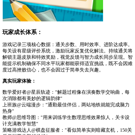
玩家成长体系：
游戏记录三项核心数据：通关步数、用时效率、进阶达成率。
每关设有星级评价系统，激励玩家反复优化解法。持续通关将
解锁主题皮肤和特效奖励，视觉反馈与智力成长同步呈现。智
能提示机制确保不同水平玩家都能获得适宜挑战，既不会因难
度过高挫败信心，也不会因过于简单失去兴趣。
真实玩家体验：
数学爱好者@星辰轨迹："解题过程像在演奏数学交响曲，每
次消除都有美妙的逻辑韵律"
上班族@云端漫步："通勤最佳伴侣，两站地铁就能完成脑力
热身"
教师@思维导图："用来训练学生数理思维效果惊人，关卡设
计充满教学智慧"
策略游戏达人@棋盘征服者："看似简单实则暗藏玄机，150关