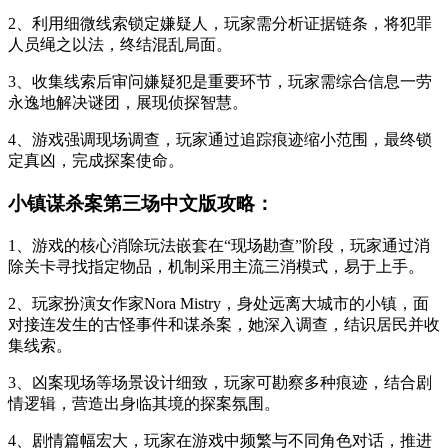
2、利用细微线索锁定嫌疑人，玩家需分析证据链条，将犯罪
人员绳之以法，终结混乱局面。
3、收集线索后审问嫌疑犯是重要环节，玩家需综合信息一劳
永逸地解决谜团，展现侦探智慧。
4、游戏强调现场调查，玩家通过追踪痕迹缩小范围，最终锁
定真凶，完成探案使命。
小镇谋杀案第三场中文版攻略：
1、游戏的核心消除玩法嵌套在“现场勘查”阶段，玩家通过消
除关卡寻找指定物品，机制采用主流三消模式，易于上手。
2、玩家扮演女作家Nora Mistry，身处远离大城市的小镇，面
对接连发生的古怪事件和谋杀案，她深入调查，结识居民并收
集线索。
3、凶案现场等场景设计细致，玩家可勘察多种痕迹，结合剧
情逻辑，营造出身临其境的探案氛围。
4、剧情篇幅宏大，玩家在游戏中频繁与不同角色对话，推进