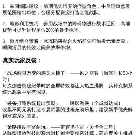
1、军团编队建议：前期优先培养治疗型角色，中后期重点发
展范围输出单位，合理分配资源打造全能战队。
2、地形利用技巧：善用战场中的障碍物进行战术迂回，高地
优势可提升远程单位20%的暴击概率。
3、道具组合策略：冰冻陷阱配合火焰箭矢可触发元素反应，
瞬间清屏的特效让闯关效率倍增。
真实玩家反馈：
「战场瞬息万变的感觉太棒了」——风之箭客（游戏时长58小
时）
每次连击突破纪录时的全屏特效都让人热血沸腾，兵种克制系
统比想象中更有深度。
「装备打造系统超出预期」——暗影游侠（全成就达成）
收集不同元素打造专属武器的过程充满乐趣，建议新手优先解
锁寒霜系列装备。
「策略维度丰富耐玩」——雷霆指挥官（关卡全三星）
从阵型摆放到技能释放时机都需要精密计算，高难度关卡挑战