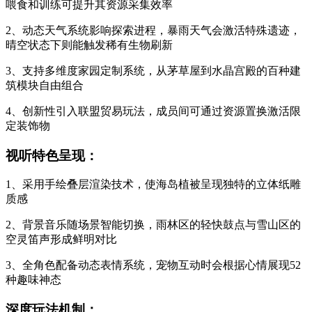
喂食和训练可提升其资源采集效率
2、动态天气系统影响探索进程，暴雨天气会激活特殊遗迹，
晴空状态下则能触发稀有生物刷新
3、支持多维度家园定制系统，从茅草屋到水晶宫殿的百种建
筑模块自由组合
4、创新性引入联盟贸易玩法，成员间可通过资源置换激活限
定装饰物
视听特色呈现：
1、采用手绘叠层渲染技术，使海岛植被呈现独特的立体纸雕
质感
2、背景音乐随场景智能切换，雨林区的轻快鼓点与雪山区的
空灵笛声形成鲜明对比
3、全角色配备动态表情系统，宠物互动时会根据心情展现52
种趣味神态
深度玩法机制：