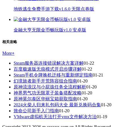
地铁逃生免费手游下载v1.6.0 无限点券版
金融大亨无限金币畅玩版v1.0 安卓版
相关攻略
More
+
Steam服务器连接错误解决方案详解
01-22
百度极速版无痕模式开启步骤详解
01-22
Steam手机令牌换机迁移与重新绑定指南
01-21
幻境旅者新手开荒阵容组合指南
01-20
原神流浪汉与小屁孩任务全流程解析
01-20
神界男气功无限罩子装备搭配攻略
01-20
原神莫尔泰区华丽宝箱获取指南
01-20
2024火柴人归来礼包码大全 最新兑换码合集
01-20
致命公司新手入门指南
01-20
VMware虚拟机无法打开vmx文件解决方法
01-19
Copyright 2013-
2026
m.cysyxx.com.cn All Rights Reserved.