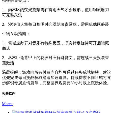
植被采集要点：
1、雨林区的荧光蘑菇需在雷雨天气才会显形，使用铜质镰刀
可完整采集
2、沙漠仙人掌每日黎明时会凝结珍贵露珠，需用琉璃瓶盛装
生物互动指南：
1、雪域企鹅群对音乐有特殊反应，演奏特定旋律可开启隐藏
商店
2、丛林巨龟背甲上的花纹对应解谜符文，需连续三天投喂香
蕉激活
温馨提醒：游戏内所有付费内容均可通过任务成就解锁，建议
优先完成每日挑战获取建造加速道具。持续探索不同区域将逐
步解锁专属剧情篇章，完整世界观需要80小时以上沉浸体验。
相关软件
More
+