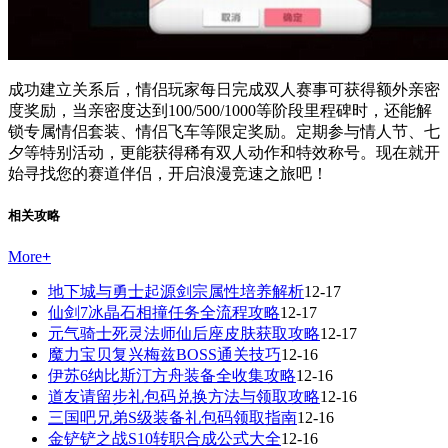
成功建立关系后，情侣玩家每日完成双人赛事可获得额外亲密
度奖励，当亲密度达到100/500/1000等阶段里程碑时，还能解
锁专属情侣套装、情侣飞车等限定奖励。定期参与情人节、七
夕等特别活动，更能获得稀有双人动作和特效称号。现在就开
始寻找您的赛道伴侣，开启浪漫竞速之旅吧！
相关攻略
More
+
地下城与勇士起源剑宗属性培养解析
12-17
仙剑7冰晶石相撞任务全流程攻略
12-17
元气骑士死灵法师仙后座皮肤获取攻略
12-17
魔力宝贝复兴梅兹BOSS通关技巧
12-16
伊苏6纳比斯汀方舟装备全收集攻略
12-16
道友请留步礼包码兑换方法与领取攻略
12-16
三国吧兄弟S级装备礼包码领取指南
12-16
金铲铲之战S10转职合成公式大全
12-16