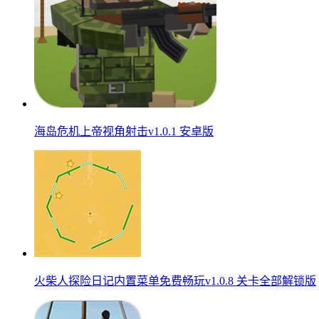
海岛危机上帝视角射击v1.0.1 安卓版
火柴人探险日记内置菜单免费畅玩v1.0.8 关卡全部解锁版