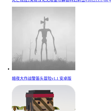
死亡效应2免费汉化无限金币解锁科幻射击v161213.1706
暗夜大作战警笛头冒险v1.1 安卓版