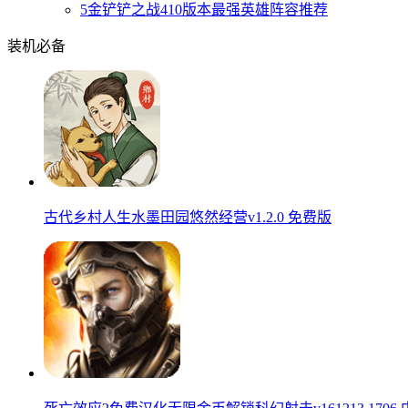
5
金铲铲之战410版本最强英雄阵容推荐
装机必备
古代乡村人生水墨田园悠然经营v1.2.0 免费版