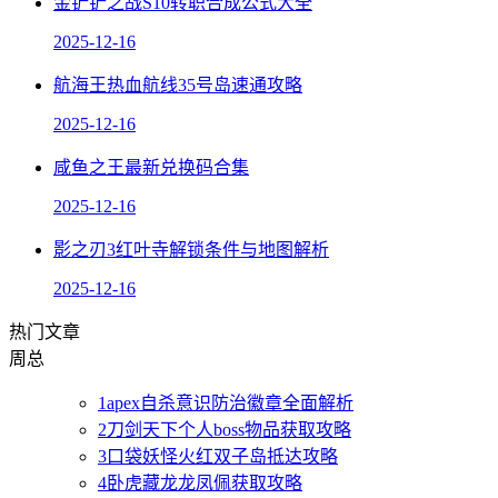
金铲铲之战S10转职合成公式大全
2025-12-16
航海王热血航线35号岛速通攻略
2025-12-16
咸鱼之王最新兑换码合集
2025-12-16
影之刃3红叶寺解锁条件与地图解析
2025-12-16
热门文章
周
总
1
apex自杀意识防治徽章全面解析
2
刀剑天下个人boss物品获取攻略
3
口袋妖怪火红双子岛抵达攻略
4
卧虎藏龙龙凤佩获取攻略