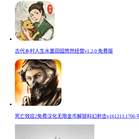
古代乡村人生水墨田园悠然经营v1.2.0 免费版
死亡效应2免费汉化无限金币解锁科幻射击v161213.1706