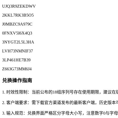
UJQ3R9ZEKDWV
2KKL7RK3B5O5
J0MBZC9A979C
0FNXV5I6X4Q3
3NYGT2L5L3HA
LVH73NMNIF37
3LP461HE7B39
Z663G73MM6J4
兑换操作指南
1. 时效性限制：当前公布的18组序列号存在使用期限，建
2. 客户端要求：需下载官方渠道发布的最新客户端，历史版本
3. 输入规范：兑换界面严格区分字母大小写，注意数字0与