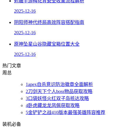
射雕手游梅花肯瓷全收集流程解析
2025-12-16
阴阳师神代终局高效阵容搭配指南
2025-12-16
原神坠星山谷隐藏宝箱位置大全
2025-12-16
热门文章
周
总
1
apex自杀意识防治徽章全面解析
2
刀剑天下个人boss物品获取攻略
3
口袋妖怪火红双子岛抵达攻略
4
卧虎藏龙龙凤佩获取攻略
5
金铲铲之战410版本最强英雄阵容推荐
装机必备