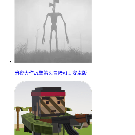
暗夜大作战警笛头冒险v1.1 安卓版