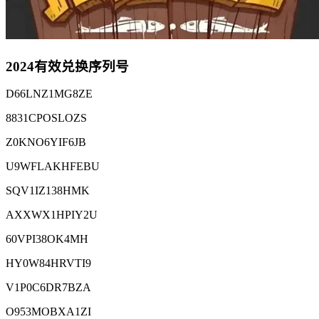
2024有效兑换序列号
D66LNZ1MG8ZE
8831CPOSLOZS
Z0KNO6YIF6JB
U9WFLAKHFEBU
SQV1IZ138HMK
AXXWX1HPIY2U
60VPI38OK4MH
HY0W84HRVTI9
V1P0C6DR7BZA
O953MOBXA1ZI