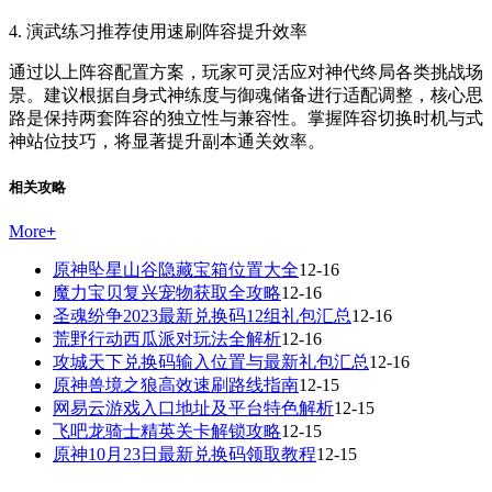
4. 演武练习推荐使用速刷阵容提升效率
通过以上阵容配置方案，玩家可灵活应对神代终局各类挑战场
景。建议根据自身式神练度与御魂储备进行适配调整，核心思
路是保持两套阵容的独立性与兼容性。掌握阵容切换时机与式
神站位技巧，将显著提升副本通关效率。
相关攻略
More
+
原神坠星山谷隐藏宝箱位置大全
12-16
魔力宝贝复兴宠物获取全攻略
12-16
圣魂纷争2023最新兑换码12组礼包汇总
12-16
荒野行动西瓜派对玩法全解析
12-16
攻城天下兑换码输入位置与最新礼包汇总
12-16
原神兽境之狼高效速刷路线指南
12-15
网易云游戏入口地址及平台特色解析
12-15
飞吧龙骑士精英关卡解锁攻略
12-15
原神10月23日最新兑换码领取教程
12-15