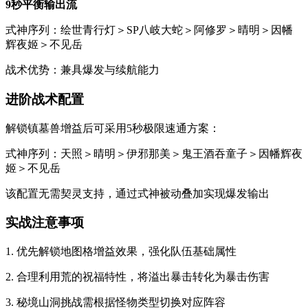
9秒平衡输出流
式神序列：绘世青行灯＞SP八岐大蛇＞阿修罗＞晴明＞因幡
辉夜姬＞不见岳
战术优势：兼具爆发与续航能力
进阶战术配置
解锁镇墓兽增益后可采用5秒极限速通方案：
式神序列：天照＞晴明＞伊邪那美＞鬼王酒吞童子＞因幡辉夜
姬＞不见岳
该配置无需契灵支持，通过式神被动叠加实现爆发输出
实战注意事项
1. 优先解锁地图格增益效果，强化队伍基础属性
2. 合理利用荒的祝福特性，将溢出暴击转化为暴击伤害
3. 秘境山洞挑战需根据怪物类型切换对应阵容