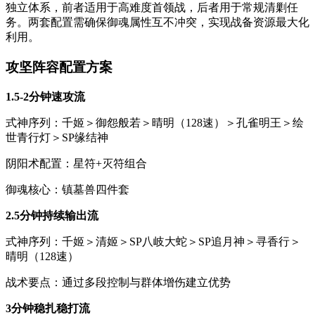
独立体系，前者适用于高难度首领战，后者用于常规清剿任
务。两套配置需确保御魂属性互不冲突，实现战备资源最大化
利用。
攻坚阵容配置方案
1.5-2分钟速攻流
式神序列：千姬＞御怨般若＞晴明（128速）＞孔雀明王＞绘
世青行灯＞SP缘结神
阴阳术配置：星符+灭符组合
御魂核心：镇墓兽四件套
2.5分钟持续输出流
式神序列：千姬＞清姬＞SP八岐大蛇＞SP追月神＞寻香行＞
晴明（128速）
战术要点：通过多段控制与群体增伤建立优势
3分钟稳扎稳打流