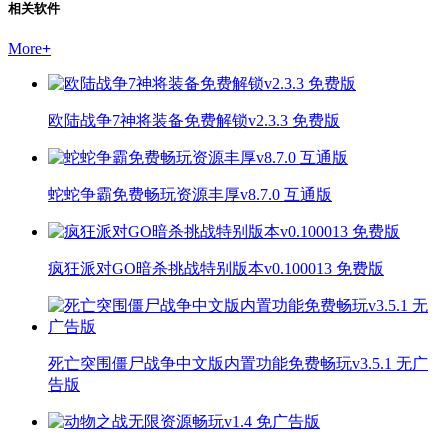
相关软件
More
+
欧陆战争7神将装备免费解锁v2.3.3 免费版
蛇蛇争霸免费畅玩资源丰厚v8.7.0 互通版
疯狂派对GO暗杀挑战特别版本v0.100013 免费版
死亡突围僵尸战争中文版内置功能免费畅玩v3.5.1 无广
告版