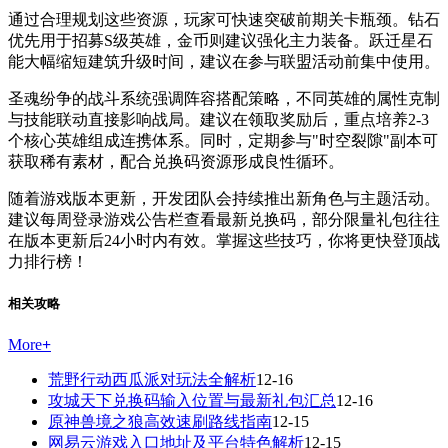
通过合理规划这些资源，玩家可快速突破前期关卡瓶颈。钻石
优先用于招募S级英雄，金币则建议强化主力装备。跃迁星石
能大幅缩短建筑升级时间，建议在参与联盟活动前集中使用。
圣魂纷争的战斗系统强调阵容搭配策略，不同英雄的属性克制
与技能联动直接影响战局。建议在领取奖励后，重点培养2-3
个核心英雄组成连携体系。同时，定期参与"时空裂隙"副本可
获取稀有素材，配合兑换码资源形成良性循环。
随着游戏版本更新，开发团队会持续推出新角色与主题活动。
建议每周登录游戏公告栏查看最新兑换码，部分限量礼包往往
在版本更新后24小时内有效。掌握这些技巧，你将更快登顶战
力排行榜！
相关攻略
More
+
荒野行动西瓜派对玩法全解析
12-16
攻城天下兑换码输入位置与最新礼包汇总
12-16
原神兽境之狼高效速刷路线指南
12-15
网易云游戏入口地址及平台特色解析
12-15