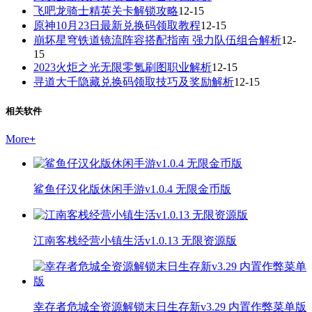
飞吧龙骑士精英关卡解锁攻略
12-15
原神10月23日最新兑换码领取教程
12-15
崩坏星穹铁道镜流阵容搭配指南 强力队伍组合解析
12-
15
2023火炬之光无限零氪刷图职业解析
12-15
寻道大千隐藏兑换码领取技巧及奖励解析
12-15
相关软件
More
+
鲨鱼仔汉化版休闲手游v1.0.4 无限金币版
江南客栈经营小镇生活v1.0.13 无限资源版
幸存者危城全资源解锁末日生存新v3.29 内置作弊菜单版