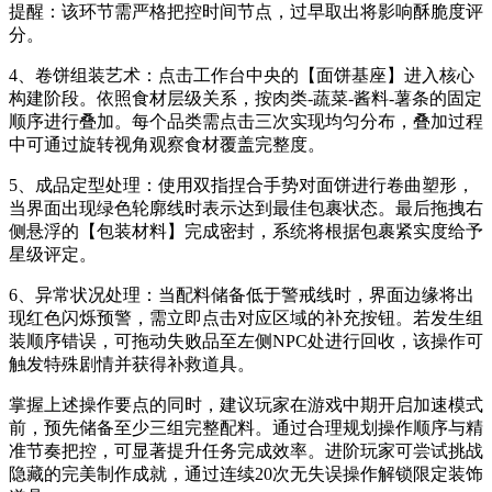
提醒：该环节需严格把控时间节点，过早取出将影响酥脆度评
分。
4、卷饼组装艺术：点击工作台中央的【面饼基座】进入核心
构建阶段。依照食材层级关系，按肉类-蔬菜-酱料-薯条的固定
顺序进行叠加。每个品类需点击三次实现均匀分布，叠加过程
中可通过旋转视角观察食材覆盖完整度。
5、成品定型处理：使用双指捏合手势对面饼进行卷曲塑形，
当界面出现绿色轮廓线时表示达到最佳包裹状态。最后拖拽右
侧悬浮的【包装材料】完成密封，系统将根据包裹紧实度给予
星级评定。
6、异常状况处理：当配料储备低于警戒线时，界面边缘将出
现红色闪烁预警，需立即点击对应区域的补充按钮。若发生组
装顺序错误，可拖动失败品至左侧NPC处进行回收，该操作可
触发特殊剧情并获得补救道具。
掌握上述操作要点的同时，建议玩家在游戏中期开启加速模式
前，预先储备至少三组完整配料。通过合理规划操作顺序与精
准节奏把控，可显著提升任务完成效率。进阶玩家可尝试挑战
隐藏的完美制作成就，通过连续20次无失误操作解锁限定装饰