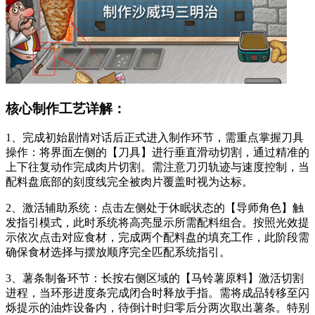
核心制作工艺详解：
1、完成初始剧情对话后正式进入制作环节，需重点掌握刀具
操作：将界面左侧的【刀具】进行垂直滑动切割，通过精准的
上下往复动作完成肉片切割。需注意刀刃轨迹与速度控制，当
配料盘底部的刻度线完全被肉片覆盖时视为达标。
2、激活辅助系统：点击左侧处于休眠状态的【导师角色】触
发指引模式，此时系统将高亮显示所需配料组合。按照光效提
示依次点击对应食材，完成两个配料盘的填充工作，此阶段需
确保食材选择与摆放顺序完全匹配系统指引。
3、薯条制备环节：长按右侧区域的【马铃薯原料】激活切割
进程，当环形进度条完成闭合时释放手指。需将成品转移至闪
烁提示的油炸设备内，待倒计时归零后分两次取出薯条。特别