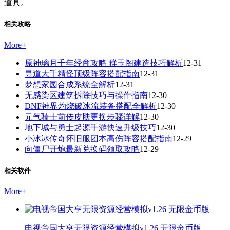
道具。
相关攻略
More
+
原神璃月千年经商攻略 群玉阁建造技巧解析
12-31
寻道大千精怪顶级阵容搭配指南
12-31
梦想家园合成系统全解析
12-31
无感染区建筑拆除技巧与操作指南
12-30
DNF神界灼烧破冰流装备搭配全解析
12-30
元气骑士前传皮肤更换步骤详解
12-30
地下城与勇士起源手游快速升级技巧
12-30
小冰冰传奇怀旧服团本高伤阵容搭配指南
12-29
向僵尸开炮最新兑换码领取攻略
12-29
相关软件
More
+
电视帝国大亨无限资源经营模拟v1.26 无限金币版