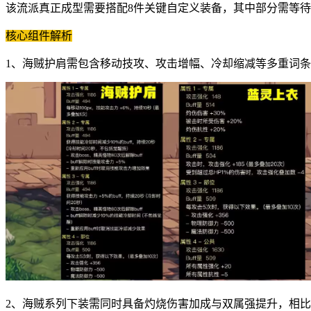
该流派真正成型需要搭配8件关键自定义装备，其中部分需等
核心组件解析
1、海贼护肩需包含移动技攻、攻击增幅、冷却缩减等多重词
2、海贼系列下装需同时具备灼烧伤害加成与双属强提升，相