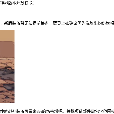
待神界版本开放获取：
条，新版装备暂无法提前筹备。蓝灵上衣建议优先洗炼出灼伤增
比传统战神装备可带来8%的伤害增幅。特殊项链部件需包含范围