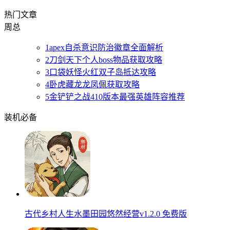
热门文章
周
总
1
apex自杀意识防治徽章全面解析
2
刀剑天下个人boss物品获取攻略
3
口袋妖怪火红双子岛抵达攻略
4
卧虎藏龙龙凤佩获取攻略
5
金铲铲之战410版本最强英雄阵容推荐
装机必备
古代乡村人生水墨田园悠然经营v1.2.0 免费版