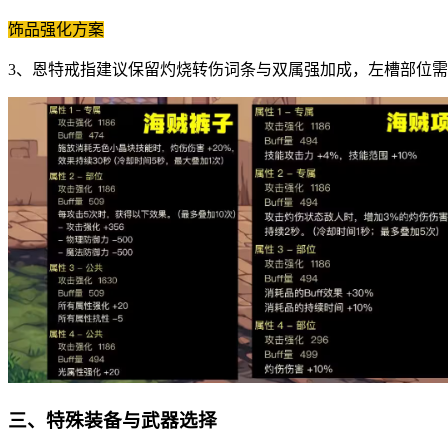
饰品强化方案
3、恩特戒指建议保留灼烧转伤词条与双属强加成，左槽部位
三、特殊装备与武器选择