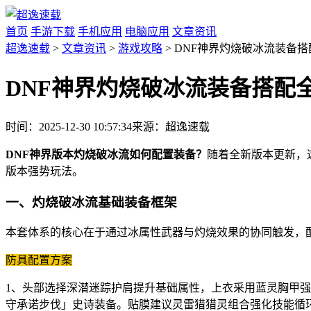
首页
手游下载
手机应用
电脑应用
文章资讯
超逸速载
>
文章资讯
>
游戏攻略
> DNF神界灼烧破冰流装备
DNF神界灼烧破冰流装备搭配
时间：2025-12-30 10:57:34
来源：超逸速载
DNF神界版本灼烧破冰流如何配置装备？
随着全新版本更新，
版本强势玩法。
一、灼烧破冰流基础装备框架
本套体系的核心在于通过冰属性武器与灼烧效果的协同触发，
防具配置方案
1、头部选择深潜迷踪护肩提升基础属性，上衣采用蓝灵胸甲
守承诺步伐」史诗装备。贴膜建议灵雷猎猎灵组合强化技能循