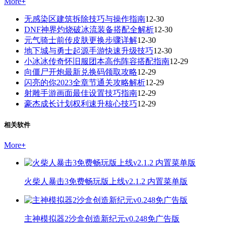
More
+
无感染区建筑拆除技巧与操作指南
12-30
DNF神界灼烧破冰流装备搭配全解析
12-30
元气骑士前传皮肤更换步骤详解
12-30
地下城与勇士起源手游快速升级技巧
12-30
小冰冰传奇怀旧服团本高伤阵容搭配指南
12-29
向僵尸开炮最新兑换码领取攻略
12-29
闪亮的你2023全章节通关攻略解析
12-29
射雕手游画面最佳设置技巧指南
12-29
豪杰成长计划权利速升核心技巧
12-29
相关软件
More
+
火柴人暴击3免费畅玩版上线v2.1.2 内置菜单版
主神模拟器2沙盒创造新纪元v0.248免广告版