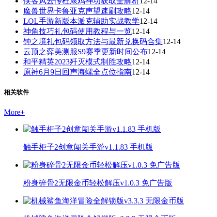
侠客风云传杜康鸡神功获取全解析
12-14
魔兽世界卡鲁亚克声望速刷攻略
12-14
LOL手游新版本派克辅助实战教学
12-14
神角技巧礼包码使用教程与一览
12-14
钟之境礼包码领取方法与最新兑换码合集
12-14
云顶之弈美测服S9赛季更新时间公布
12-14
和平精英2023歼灭模式制胜攻略
12-14
原神6月9日回声海螺全点位指南
12-14
相关软件
More
+
触手柜子2创意闯关手游v1.1.83 手机版
粉身碎骨2无限金币轻松解压v1.0.3 免广告版