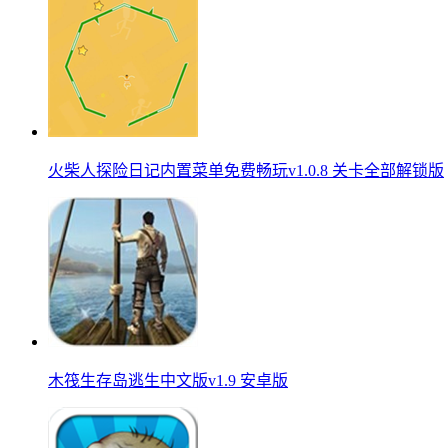
火柴人探险日记内置菜单免费畅玩v1.0.8 关卡全部解锁版
木筏生存岛逃生中文版v1.9 安卓版