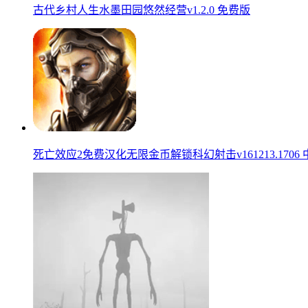
古代乡村人生水墨田园悠然经营v1.2.0 免费版
死亡效应2免费汉化无限金币解锁科幻射击v161213.1706