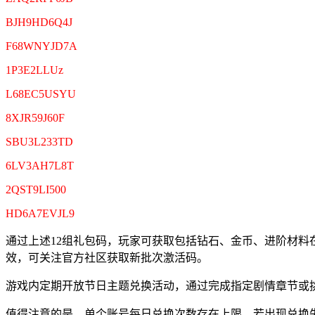
BJH9HD6Q4J
F68WNYJD7A
1P3E2LLUz
L68EC5USYU
8XJR59J60F
SBU3L233TD
6LV3AH7L8T
2QST9LI500
HD6A7EVJL9
通过上述12组礼包码，玩家可获取包括钻石、金币、进阶材
效，可关注官方社区获取新批次激活码。
游戏内定期开放节日主题兑换活动，通过完成指定剧情章节或
值得注意的是，单个账号每日兑换次数存在上限，若出现兑换