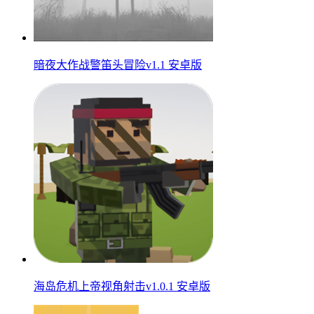
暗夜大作战警笛头冒险v1.1 安卓版
海岛危机上帝视角射击v1.0.1 安卓版