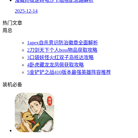
漫威终极逆转电沙卡组搭配思路解析
2025-12-14
热门文章
周
总
1
apex自杀意识防治徽章全面解析
2
刀剑天下个人boss物品获取攻略
3
口袋妖怪火红双子岛抵达攻略
4
卧虎藏龙龙凤佩获取攻略
5
金铲铲之战410版本最强英雄阵容推荐
装机必备