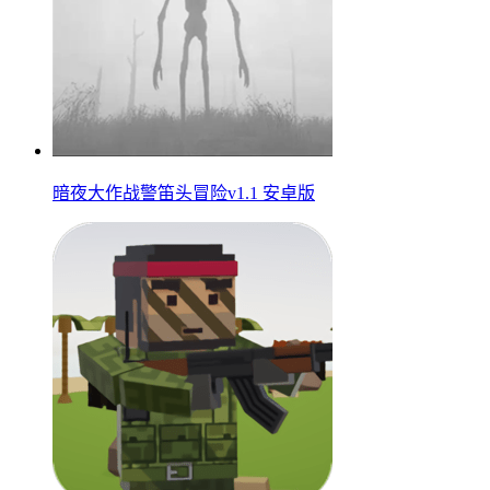
暗夜大作战警笛头冒险v1.1 安卓版