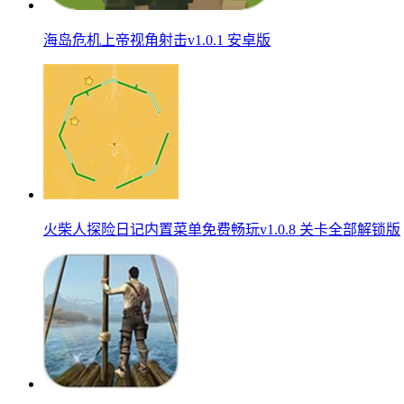
海岛危机上帝视角射击v1.0.1 安卓版
火柴人探险日记内置菜单免费畅玩v1.0.8 关卡全部解锁版