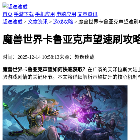
首页
手游下载
手机应用
电脑应用
文章资讯
超逸速载
>
文章资讯
>
游戏攻略
> 魔兽世界卡鲁亚克声望速刷
魔兽世界卡鲁亚克声望速刷攻
时间：2025-12-14 10:58:13
来源：超逸速载
魔兽世界卡鲁亚克声望如何快速获取？
在广袤的艾泽拉斯大陆
验游戏剧情的关键环节。本文将详细解析声望提升的核心机制