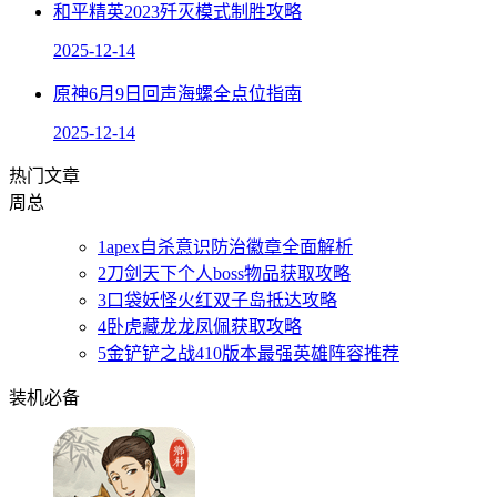
和平精英2023歼灭模式制胜攻略
2025-12-14
原神6月9日回声海螺全点位指南
2025-12-14
热门文章
周
总
1
apex自杀意识防治徽章全面解析
2
刀剑天下个人boss物品获取攻略
3
口袋妖怪火红双子岛抵达攻略
4
卧虎藏龙龙凤佩获取攻略
5
金铲铲之战410版本最强英雄阵容推荐
装机必备