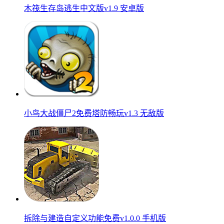
木筏生存岛逃生中文版v1.9 安卓版
小鸟大战僵尸2免费塔防畅玩v1.3 无敌版
拆除与建造自定义功能免费v1.0.0 手机版