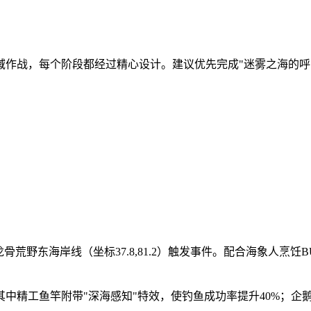
域作战，每个阶段都经过精心设计。建议优先完成"迷雾之海的
荒野东海岸线（坐标37.8,81.2）触发事件。配合海象人烹饪
中精工鱼竿附带"深海感知"特效，使钓鱼成功率提升40%；企鹅