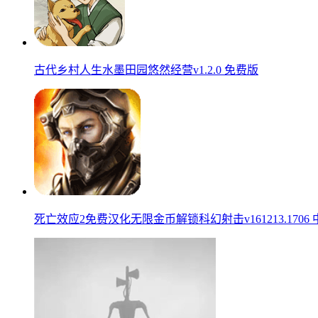
古代乡村人生水墨田园悠然经营v1.2.0 免费版
死亡效应2免费汉化无限金币解锁科幻射击v161213.1706