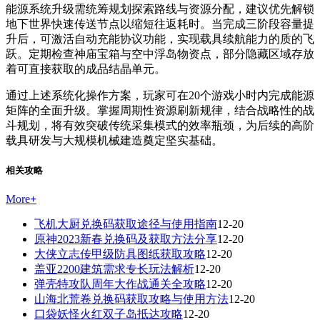
能源系统升级需统筹规划探索路线与资源分配，建议优先解锁
地下世界快速传送节点以缩短往返耗时。当完成三阶段容量提
升后，可激活自动充能协议功能，实现载具续航能力的质的飞
跃。定期检查神庙宝箱与空中浮岛物资点，部分隐藏区域存放
着可直接获取的成品结晶单元。
通过上述系统化操作方案，玩家可在20个游戏小时内完成能源
矩阵的全面升级。掌握周期性资源刷新规律，结合战略性的战
斗规划，将有效突破传统采集模式的效率瓶颈，为后续的高阶
载具研发与大规模机械建造奠定坚实基础。
相关攻略
More
+
飞机大厨兑换码获取途径与使用指南
12-20
原神2023新春兑换码及获取方法分享
12-20
大侠立志传甲级防具图纸获取攻略
12-20
盖亚2200建筑需求专长玩法解析
12-20
弹壳特攻队周年大作战通关全攻略
12-20
山海北荒卷兑换码获取攻略与使用方法
12-20
口袋妖怪火红双子岛抵达攻略
12-20