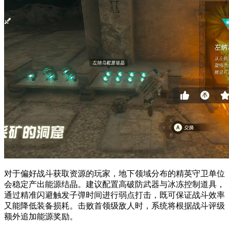
对于偏好战斗获取资源的玩家，地下领域分布的精英守卫单位
会稳定产出能源结晶。建议配置高破防武器与冰冻控制道具，
通过精准闪避触发子弹时间进行弱点打击，既可保证战斗效率
又能降低装备损耗。击败首领级敌人时，系统将根据战斗评级
额外追加能源奖励。