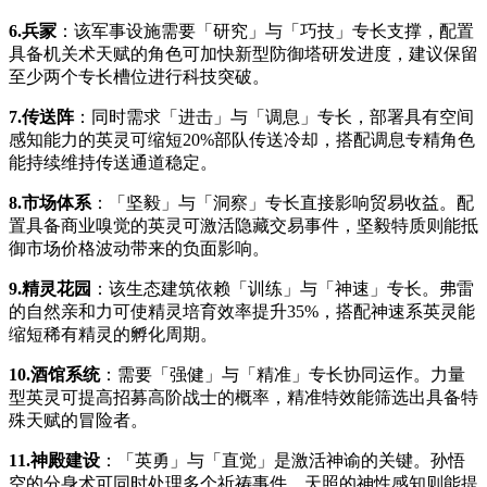
6.兵冡
：该军事设施需要「研究」与「巧技」专长支撑，配置
具备机关术天赋的角色可加快新型防御塔研发进度，建议保留
至少两个专长槽位进行科技突破。
7.传送阵
：同时需求「进击」与「调息」专长，部署具有空间
感知能力的英灵可缩短20%部队传送冷却，搭配调息专精角色
能持续维持传送通道稳定。
8.市场体系
：「坚毅」与「洞察」专长直接影响贸易收益。配
置具备商业嗅觉的英灵可激活隐藏交易事件，坚毅特质则能抵
御市场价格波动带来的负面影响。
9.精灵花园
：该生态建筑依赖「训练」与「神速」专长。弗雷
的自然亲和力可使精灵培育效率提升35%，搭配神速系英灵能
缩短稀有精灵的孵化周期。
10.酒馆系统
：需要「强健」与「精准」专长协同运作。力量
型英灵可提高招募高阶战士的概率，精准特效能筛选出具备特
殊天赋的冒险者。
11.神殿建设
：「英勇」与「直觉」是激活神谕的关键。孙悟
空的分身术可同时处理多个祈祷事件，天照的神性感知则能提