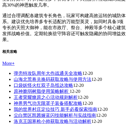
高30%的神恩触发几率。
通过合理调配各建筑专长角色，玩家可构建高效运转的城防体
系。建议优先培养多专长适配的万能型英灵，如同时具备3项
专长的天照大御神，能在市政厅、祭台、神殿等多个核心建筑
发挥战略价值。定期轮换驻守阵容还可触发隐藏的协同增益效
果。
相关攻略
More
+
弹壳特攻队周年大作战通关全攻略
12-20
山海北荒卷兑换码获取攻略与使用方法
12-20
口袋妖怪火红双子岛抵达攻略
12-20
原神脆弱树脂使用策略解析
12-20
王者荣耀燎原之心活动规则解析
12-20
神界男气功无限罩子装备搭配攻略
12-20
我的世界村庄定位技巧 新手必看探索指南
12-20
尘白禁区凯茜娅蓝闪技能解析与实战指南
12-20
洛克王国寒枪小帅获取攻略与活动解析
12-20