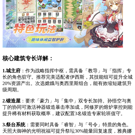
核心建筑专长详解：
1.城主府
：作为战略指挥中枢，需具备「教导」与「指挥」专
长的角色驻守。推荐完美适配者伊西斯，其技能组可提升全城
20%资源产出。次选嫦娥与奥西里斯组合，能有效缩短建筑升
级周期。
2.锻造屋
：要求「豪力」与「集中」双专长加持。孙悟空与奥
丁的协同可激活神器锻造暴击率加成，阿修罗的熔炉掌控则能
提升稀有材料获取概率，建议配置3名锻造专家轮班值守。
3.祭台系统
：需要同时具备「睿智」与「号令」特质的角色。
天照大御神的光明祝福可提升祭坛30%能量回复速度，雅典娜