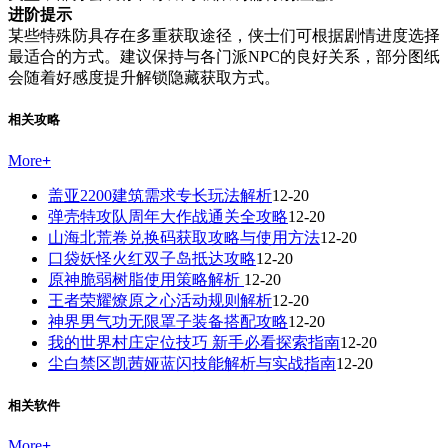
进阶提示
某些特殊防具存在多重获取途径，侠士们可根据剧情进度选择
最适合的方式。建议保持与各门派NPC的良好关系，部分图纸
会随着好感度提升解锁隐藏获取方式。
相关攻略
More
+
盖亚2200建筑需求专长玩法解析
12-20
弹壳特攻队周年大作战通关全攻略
12-20
山海北荒卷兑换码获取攻略与使用方法
12-20
口袋妖怪火红双子岛抵达攻略
12-20
原神脆弱树脂使用策略解析
12-20
王者荣耀燎原之心活动规则解析
12-20
神界男气功无限罩子装备搭配攻略
12-20
我的世界村庄定位技巧 新手必看探索指南
12-20
尘白禁区凯茜娅蓝闪技能解析与实战指南
12-20
相关软件
More
+