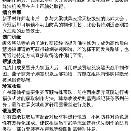
袍制作秘典。该宗派星宿大阵顶层收藏的太虚袍图卷，需破解
阵法机关后在左上画轴处取得。
擂台荣耀
新手村拜师老者后，参与大梁城风云擂天极级别的比武大会，
夺冠后即可解锁不动山防具的制作工艺，此套装特别适合刚踏
入江湖的新晋侠士。
佛门机缘
皈依释法寺的弟子通过研读经书提升佛学修为，成为高僧后向
慧远禅师请教可获得锦斓袈裟图谱。若选择不同发展路线，也
可通过特定方式直接取得这件佛门至宝。
帮派功勋
九流门成员晋升为铁面人后，可用帮派贡献兑换黑天战甲制作
图。燕子窝弟子则需积累足够功绩，方能在组织内部购得隐形
披风锻造秘籍。
珍宝收集
广袖流仙裙需要集齐五颗特殊宝珠，前往西南废弃庭院进行祈
福仪式才能获取制作方法。琼华凌波裙则需完成纪茯苓系列任
务，最终在霖安城画罗轩用雪蚕丝进行兑换。
锻造要诀
所有图纸获取后需配合对应材料进行锻造，不同防具对角色属
性有差异化加成。建议根据当前武学流派选择优先制作的防具
类型，部分套装存在穿戴等级限制需特别注意。