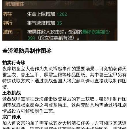
全流派防具制作图鉴
拍卖行奇珍
夜摩坊竞宝大会作为九流祸起事件的重要场景，可竞拍获得天
蚕宝衣、兽王宝甲、霹雳宝铠等珍品图纸。其中兽王宝甲另有
特殊获取方式：通过挑战金国大将完颜乌珠可直接获取制作图
谱。
王权挑战
紫薇战甲需前往云海崖击败登基后的齐王获取，狻猊甲制作图
则需战胜权臣秦会之与登基康王。这两套防具均需通过特殊剧
情战役方可解锁制作工艺。
宗门传承
加入道玄宗的弟子需完成五次大殿清扫任务，方可领取真武道