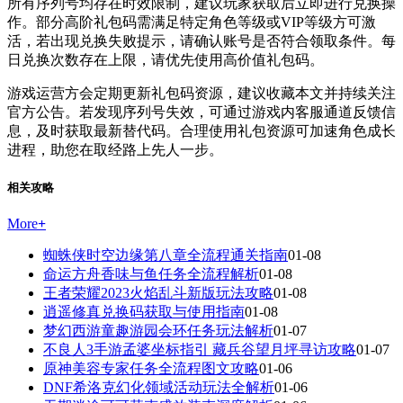
所有序列号均存在时效限制，建议玩家获取后立即进行兑换操
作。部分高阶礼包码需满足特定角色等级或VIP等级方可激
活，若出现兑换失败提示，请确认账号是否符合领取条件。每
日兑换次数存在上限，请优先使用高价值礼包码。
游戏运营方会定期更新礼包码资源，建议收藏本文并持续关注
官方公告。若发现序列号失效，可通过游戏内客服通道反馈信
息，及时获取最新替代码。合理使用礼包资源可加速角色成长
进程，助您在取经路上先人一步。
相关攻略
More
+
蜘蛛侠时空边缘第八章全流程通关指南
01-08
命运方舟香味与鱼任务全流程解析
01-08
王者荣耀2023火焰乱斗新版玩法攻略
01-08
逍遥修真兑换码获取与使用指南
01-08
梦幻西游童趣游园会环任务玩法解析
01-07
不良人3手游孟婆坐标指引 藏兵谷望月坪寻访攻略
01-07
原神美容专家任务全流程图文攻略
01-06
DNF希洛克幻化领域活动玩法全解析
01-06