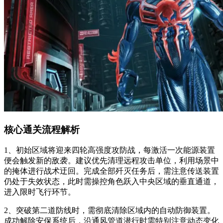
核心通关流程解析
1、初始区域将迎来四轮高强度攻防战，每激活一次能源装置
便会触发新的敌袭。建议优先清理远程攻击单位，利用场景中
的掩体进行战术迂回。完成全部歼灭任务后，需注意传送装置
仍处于失效状态，此时需操控角色跃入中央区域的垂直通道，
进入限时飞行环节。
2、突破第二道防线时，需彻底清除区域内的自动防御装置。
成功解除安保系统后，沿通风管道潜行时需特别注意动态变化