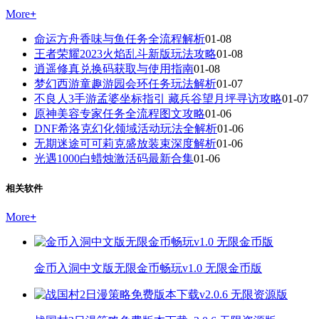
More
+
命运方舟香味与鱼任务全流程解析
01-08
王者荣耀2023火焰乱斗新版玩法攻略
01-08
逍遥修真兑换码获取与使用指南
01-08
梦幻西游童趣游园会环任务玩法解析
01-07
不良人3手游孟婆坐标指引 藏兵谷望月坪寻访攻略
01-07
原神美容专家任务全流程图文攻略
01-06
DNF希洛克幻化领域活动玩法全解析
01-06
无期迷途可可莉克盛放装束深度解析
01-06
光遇1000白蜡烛激活码最新合集
01-06
相关软件
More
+
金币入洞中文版无限金币畅玩v1.0 无限金币版