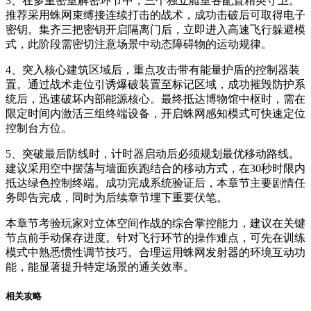
3、在多重密室解密环节中，三个独立舱室各配置精英守卫。
推荐采用蛛网束缚接连续打击的战术，成功击破后可取得电子
密钥。集齐三把密钥开启隔离门后，立即进入高速飞行躲避模
式，此阶段需密切注意场景中动态障碍物的运动规律。
4、突入核心建筑区域后，重点攻击带有能量护盾的控制器装
置。通过战术走位引诱爆破装置至标记区域，成功摧毁防护系
统后，迅速破坏内部能源核心。最终抵达博物馆中枢时，需在
限定时间内激活三组终端设备，开启蛛网感知模式可快速定位
控制台方位。
5、突破最后防线时，计时器启动后必须规划最优移动路线。
建议采用空中摆荡与墙面疾跑结合的移动方式，在30秒时限内
抵达绿色控制终端。成功完成系统验证后，本章节主要剧情任
务即告完成，同时为后续章节埋下重要伏笔。
本章节考验玩家对立体空间作战的综合掌控能力，建议在关键
节点前手动保存进度。针对飞行环节的操作难点，可先在训练
模式中熟悉惯性调节技巧。合理运用蛛网发射器的环境互动功
能，能显著提升特定场景的通关效率。
相关攻略