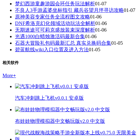
梦幻西游童趣游园会环任务玩法解析
01-07
不良人3手游孟婆坐标指引 藏兵谷望月坪寻访攻略
01-07
原神美容专家任务全流程图文攻略
01-06
DNF希洛克幻化领域活动玩法全解析
01-06
无期迷途可可莉克盛放装束深度解析
01-06
光遇1000白蜡烛激活码最新合集
01-06
石器大冒险礼包码最新汇总 真实兑换码合集
01-05
碧蓝航线wiki入口位置及进入方法
01-05
相关软件
More
+
汽车冲刺跳上飞机v0.0.1 安卓版
布娃娃物理模拟器中文畅玩版v2.0 中文版