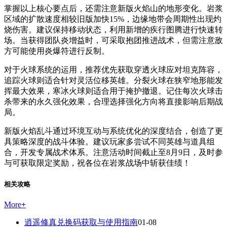
掌握以上核心要点后，还需注意新版火焰山的地形变化。岩浆
区域的扩散速度相较旧版加快15%，边缘地带会周期性出现灼
烧伤害。建议保持移动状态，利用新增的疾行图腾进行快速转
场。当获得团队炎增益时，可采取抱团推进战术，但需注意敌
方可能使用炎爆符进行反制。
对于火球系统的运用，推荐优先获取穿透火球应对坦克阵容，
追踪火球则适合针对灵活位移英雄。分裂火球在狭窄地形能发
挥最大效果，寒冰火球则适合用于掩护撤退。记住每次火球击
杀带来的永久强化效果，合理选择强化方向将直接影响后期战
局。
新版火焰乱斗通过环境互动与系统优化的深度结合，创造了更
具策略深度的战斗体验。建议玩家多尝试不同英雄与道具组
合，开发专属战术体系。注意活动时间截止至8月9日，及时参
与可获取限定奖励，祝各位在岩浆战场中斩获佳绩！
相关攻略
More
+
逍遥修真兑换码获取与使用指南
01-08