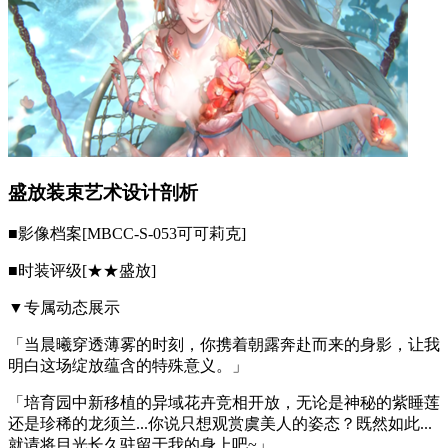
盛放装束艺术设计剖析
■影像档案[MBCC-S-053可可莉克]
■时装评级[★★盛放]
▼专属动态展示
「当晨曦穿透薄雾的时刻，你携着朝露奔赴而来的身影，让我
明白这场绽放蕴含的特殊意义。」
「培育园中新移植的异域花卉竞相开放，无论是神秘的紫睡莲
还是珍稀的龙须兰...你说只想观赏虞美人的姿态？既然如此...
就请将目光长久驻留于我的身上吧~」