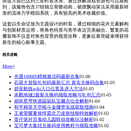
杂度方面已达到三星时装水准。通过拆解游戏资源包可以观察
到，该服饰包含37组独立骨骼动画，裙摆飘动算法采用最新研
发的流体力学模拟系统，具有较高的美术收藏价值。
这套以生命绽放为主题设计的时装，通过精细的花卉元素解构
与创新材质运用，将角色特质与美学表达完美融合。繁复的花
瓣装饰不仅是对角色背景的视觉诠释，更象征着突破束缚获得
新生的核心叙事主题。
相关攻略
More
+
光遇1000白蜡烛激活码最新合集
01-06
石器大冒险礼包码最新汇总 真实兑换码合集
01-05
碧蓝航线wiki入口位置及进入方法
01-05
杀戮地城2最新兑换码领取攻略与礼包汇总
01-05
崩坏星穹铁道鼹鼠队宝藏点位全解析
01-04
和平精英天空格斗金腰带实战获取指南
01-04
王者荣耀夏侯惇霜北刀皮肤技能特效解析
01-02
蛋仔派对百鬼幼儿园联动攻略玩法解析
01-02
宝可梦大集结兑换码使用教程与领取攻略
01-02