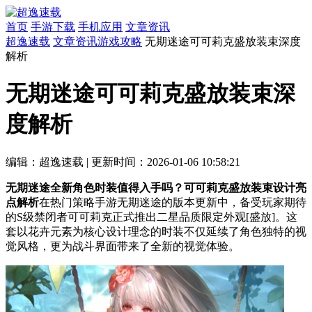
首页
手游下载
手机应用
文章资讯
超逸速载
文章资讯
游戏攻略
无期迷途可可莉克盛放装束深度
解析
无期迷途可可莉克盛放装束深
度解析
编辑：超逸速载
|
更新时间：2026-01-06 10:58:21
无期迷途全新角色时装值得入手吗？可可莉克盛放装束设计亮
点解析
在热门策略手游无期迷途的版本更新中，备受玩家期待
的S级禁闭者可可莉克正式推出二星品质限定外观[盛放]。这
套以花卉元素为核心设计理念的时装不仅延续了角色独特的视
觉风格，更为战斗界面带来了全新的视觉体验。