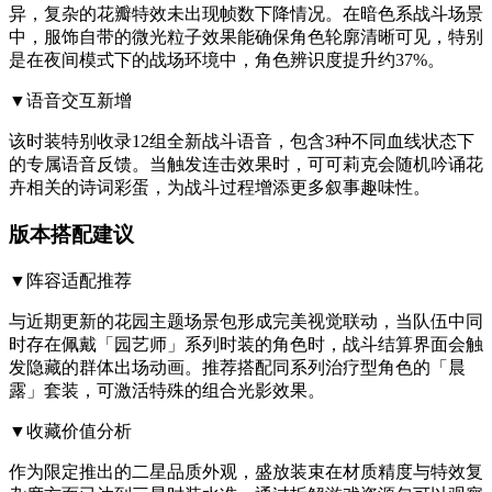
异，复杂的花瓣特效未出现帧数下降情况。在暗色系战斗场景
中，服饰自带的微光粒子效果能确保角色轮廓清晰可见，特别
是在夜间模式下的战场环境中，角色辨识度提升约37%。
▼语音交互新增
该时装特别收录12组全新战斗语音，包含3种不同血线状态下
的专属语音反馈。当触发连击效果时，可可莉克会随机吟诵花
卉相关的诗词彩蛋，为战斗过程增添更多叙事趣味性。
版本搭配建议
▼阵容适配推荐
与近期更新的花园主题场景包形成完美视觉联动，当队伍中同
时存在佩戴「园艺师」系列时装的角色时，战斗结算界面会触
发隐藏的群体出场动画。推荐搭配同系列治疗型角色的「晨
露」套装，可激活特殊的组合光影效果。
▼收藏价值分析
作为限定推出的二星品质外观，盛放装束在材质精度与特效复