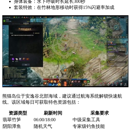
身体装备：水下呼吸时长延长300秒
套装特效：在竹林地形移动时获得15%闪避率加成
熊猫岛位于安逸谷北部海域，建议通过航海系统解锁快速航
线。该区域每日可获取特色资源包括：
资源类型
刷新时间
采集要求
翡翠竹笋
06:00/18:00
中级采集工具
阴阳潭鱼
随机天气
专家级钓鱼技能