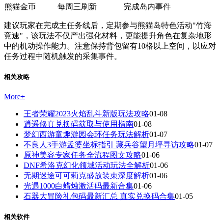
熊猫金币
每周三刷新
完成岛内事件
建议玩家在完成主任务线后，定期参与熊猫岛特色活动"竹海
竞速"，该玩法不仅产出强化材料，更能提升角色在复杂地形
中的机动操作能力。注意保持背包留有10格以上空间，以应对
任务过程中随机触发的采集事件。
相关攻略
More
+
王者荣耀2023火焰乱斗新版玩法攻略
01-08
逍遥修真兑换码获取与使用指南
01-08
梦幻西游童趣游园会环任务玩法解析
01-07
不良人3手游孟婆坐标指引 藏兵谷望月坪寻访攻略
01-07
原神美容专家任务全流程图文攻略
01-06
DNF希洛克幻化领域活动玩法全解析
01-06
无期迷途可可莉克盛放装束深度解析
01-06
光遇1000白蜡烛激活码最新合集
01-06
石器大冒险礼包码最新汇总 真实兑换码合集
01-05
相关软件