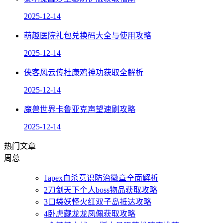
2025-12-14
萌趣医院礼包兑换码大全与使用攻略
2025-12-14
侠客风云传杜康鸡神功获取全解析
2025-12-14
魔兽世界卡鲁亚克声望速刷攻略
2025-12-14
热门文章
周
总
1
apex自杀意识防治徽章全面解析
2
刀剑天下个人boss物品获取攻略
3
口袋妖怪火红双子岛抵达攻略
4
卧虎藏龙龙凤佩获取攻略