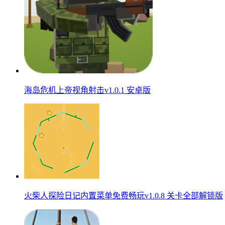
海岛危机上帝视角射击v1.0.1 安卓版
火柴人探险日记内置菜单免费畅玩v1.0.8 关卡全部解锁版