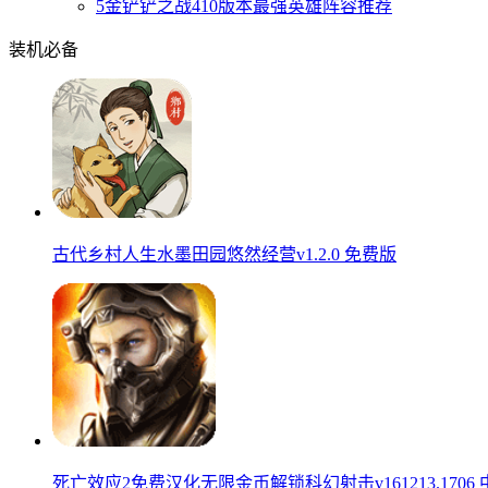
5
金铲铲之战410版本最强英雄阵容推荐
装机必备
古代乡村人生水墨田园悠然经营v1.2.0 免费版
死亡效应2免费汉化无限金币解锁科幻射击v161213.1706