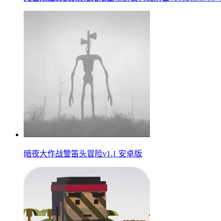
暗夜大作战警笛头冒险v1.1 安卓版