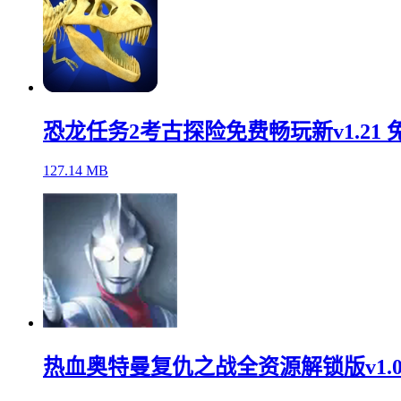
恐龙任务2考古探险免费畅玩新v1.21 
127.14 MB
热血奥特曼复仇之战全资源解锁版v1.0