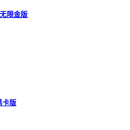
2 无限金版
黑卡版