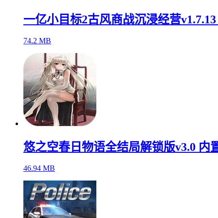
一亿小目标2古风商战沉浸经营v1.7.1
74.2 MB
悠之空春日物语全结局解锁版v3.0 内
46.94 MB