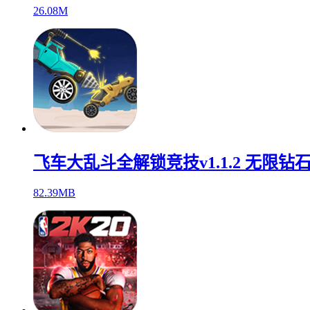
26.08M
飞车大乱斗全解锁竞技v1.1.2 无限钻
82.39MB