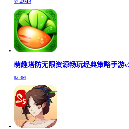
52.42MB
萌趣塔防无限资源畅玩经典策略手游v2.
82.3M