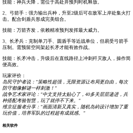
技能：神兵天降，需位于高处并预判时机释放。
2、弓箭手：强力输出兵种，升至2级后可在敌军上岸处集火打
击。配合剑盾兵形成完美组合。
技能：万箭齐发，依赖精准预判发挥最大威力。
3、长矛兵：克制单刀手、圆盾手等近战单位，但易受弓箭手
压制。需预留空间架起长矛才能有效作战。
技能：长矛冲击，升级后在直线路径上冲刺歼灭敌人，操作简
便高效。
玩家评价：
岛民守护者说："策略性超强，无限资源让布局更自由，每次
防守都像解谜一样刺激！"
战争艺术家评论："中文支持太贴心了，40多关层层递进，兵
种搭配考验智慧，玩了就停不下来。"
维京征服者分享："画面清新又真实，随机岛屿设计增加了重
玩价值，培养军队的过程超有成就感。"
相关软件