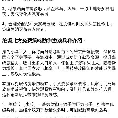
3、场景画面丰富多彩，涵盖冰岛、火岛、平原山地等多样地
形，天气变化增添真实感。
4、合理分配战斗天赋与技能，在关键时刻发挥决定性作用，
策略性消灭所有入侵者。
绝境北方免费策略防御游戏兵种介绍：
身为小岛主人，你将面对动荡世道下的维京部落侵袭，保护岛
民安全至关重要。在游戏中，通过成功防守获取资源，提升岛
屿威信力，吸引更多人口加入，使领土扩张军队壮大。随着势
力增长，其他国家攻击频率上升，需精妙攻防策略才能成为霸
主，游戏可玩性极高。
本游戏打破传统塔防模式，引入烧脑策略战术，玩家可无死角
旋转缩放视角，快速观察敌军动向，及时排兵布阵对抗入侵。
这种创新玩法带来独特沉浸感。
1、剑盾兵（步兵）：高效防御弓箭手与巨力弓手，打击中低
级兵种。当维京双刀手数量众多时，可能威胁高级剑盾兵。