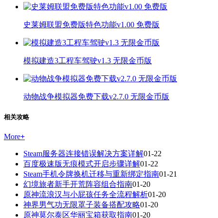
史莱姆联盟免费版特色功能v1.00 免费版
模拟建造3工程车驾驶v1.3 无限金币版
动物战争模拟器免费下载v2.7.0 无限金币版
相关攻略
More
+
Steam服务器连接错误解决方案详解
01-22
百度极速版无痕模式开启步骤详解
01-22
Steam手机令牌换机迁移与重新绑定指南
01-21
幻境旅者新手开荒阵容组合指南
01-20
原神流浪汉与小屁孩任务全流程解析
01-20
神界男气功无限罩子装备搭配攻略
01-20
原神莫尔泰区华丽宝箱获取指南
01-20