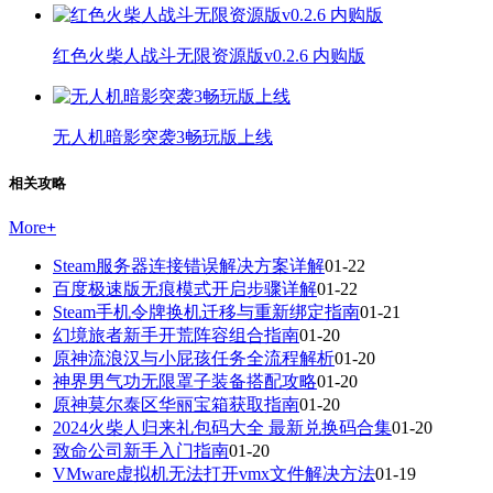
红色火柴人战斗无限资源版v0.2.6 内购版
无人机暗影突袭3畅玩版上线
相关攻略
More
+
Steam服务器连接错误解决方案详解
01-22
百度极速版无痕模式开启步骤详解
01-22
Steam手机令牌换机迁移与重新绑定指南
01-21
幻境旅者新手开荒阵容组合指南
01-20
原神流浪汉与小屁孩任务全流程解析
01-20
神界男气功无限罩子装备搭配攻略
01-20
原神莫尔泰区华丽宝箱获取指南
01-20
2024火柴人归来礼包码大全 最新兑换码合集
01-20
致命公司新手入门指南
01-20
VMware虚拟机无法打开vmx文件解决方法
01-19