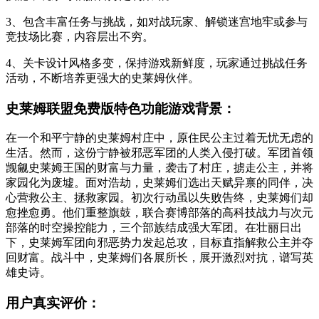
3、包含丰富任务与挑战，如对战玩家、解锁迷宫地牢或参与
竞技场比赛，内容层出不穷。
4、关卡设计风格多变，保持游戏新鲜度，玩家通过挑战任务
活动，不断培养更强大的史莱姆伙伴。
史莱姆联盟免费版特色功能游戏背景：
在一个和平宁静的史莱姆村庄中，原住民公主过着无忧无虑的
生活。然而，这份宁静被邪恶军团的人类入侵打破。军团首领
觊觎史莱姆王国的财富与力量，袭击了村庄，掳走公主，并将
家园化为废墟。面对浩劫，史莱姆们选出天赋异禀的同伴，决
心营救公主、拯救家园。初次行动虽以失败告终，史莱姆们却
愈挫愈勇。他们重整旗鼓，联合赛博部落的高科技战力与次元
部落的时空操控能力，三个部族结成强大军团。在壮丽日出
下，史莱姆军团向邪恶势力发起总攻，目标直指解救公主并夺
回财富。战斗中，史莱姆们各展所长，展开激烈对抗，谱写英
雄史诗。
用户真实评价：