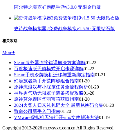
阿尔特之境霓虹跑酷手游v3.0.0 无限金币版
史诗战争模拟器2免费战争模拟v1.5.50 无限钻石版
相关攻略
More
+
Steam服务器连接错误解决方案详解
01-22
百度极速版无痕模式开启步骤详解
01-22
Steam手机令牌换机迁移与重新绑定指南
01-21
幻境旅者新手开荒阵容组合指南
01-20
原神流浪汉与小屁孩任务全流程解析
01-20
神界男气功无限罩子装备搭配攻略
01-20
原神莫尔泰区华丽宝箱获取指南
01-20
2024火柴人归来礼包码大全 最新兑换码合集
01-20
致命公司新手入门指南
01-20
VMware虚拟机无法打开vmx文件解决方法
01-19
Copyright 2013-
2026
m.cysyxx.com.cn All Rights Reserved.