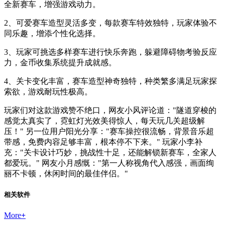
全新赛车，增强游戏动力。
2、可爱赛车造型灵活多变，每款赛车特效独特，玩家体验不
同乐趣，增添个性化选择。
3、玩家可挑选多样赛车进行快乐奔跑，躲避障碍物考验反应
力，金币收集系统提升成就感。
4、关卡变化丰富，赛车造型神奇独特，种类繁多满足玩家探
索欲，游戏耐玩性极高。
玩家们对这款游戏赞不绝口，网友小风评论道："隧道穿梭的
感觉太真实了，霓虹灯光效美得惊人，每天玩几关超级解
压！" 另一位用户阳光分享："赛车操控很流畅，背景音乐超
带感，免费内容足够丰富，根本停不下来。" 玩家小李补
充："关卡设计巧妙，挑战性十足，还能解锁新赛车，全家人
都爱玩。" 网友小月感慨："第一人称视角代入感强，画面绚
丽不卡顿，休闲时间的最佳伴侣。"
相关软件
More
+