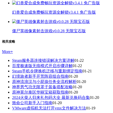
幻兽爱合成免费畅玩资源全解锁v3.4.1 免广告版
僵尸英雄像素射击游戏v0.0.28 无限宝石版
相关攻略
More
+
Steam服务器连接错误解决方案详解
01-22
百度极速版无痕模式开启步骤详解
01-22
Steam手机令牌换机迁移与重新绑定指南
01-21
幻境旅者新手开荒阵容组合指南
01-20
原神流浪汉与小屁孩任务全流程解析
01-20
神界男气功无限罩子装备搭配攻略
01-20
原神莫尔泰区华丽宝箱获取指南
01-20
2024火柴人归来礼包码大全 最新兑换码合集
01-20
致命公司新手入门指南
01-20
VMware虚拟机无法打开vmx文件解决方法
01-19