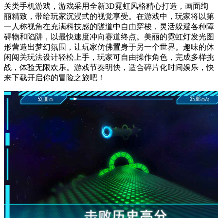
关类手机游戏，游戏采用全新3D霓虹风格精心打造，画面绚
丽精致，带给玩家沉浸式的视觉享受。在游戏中，玩家将以第
一人称视角在充满科技感的隧道中自由穿梭，灵活躲避各种障
碍物和陷阱，以最快速度冲向赛道终点。美丽的霓虹灯发光图
形营造出梦幻氛围，让玩家仿佛置身于另一个世界。趣味的休
闲闯关玩法设计轻松上手，玩家可自由操作角色，完成多样挑
战，体验无限欢乐。游戏节奏明快，适合碎片化时间娱乐，快
来下载开启你的冒险之旅吧！