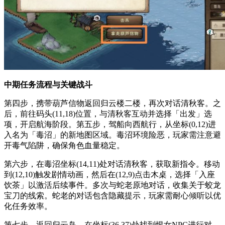
中期任务流程与关键战斗
第四步，携带葫芦信物返回归云楼二楼，再次对话清秋客。之
后，前往码头(11,18)位置，与清秋客互动并选择「出发」选
项，开启航海阶段。第五步，驾船向西航行，从坐标(0,12)进
入名为「毒沼」的新地图区域。毒沼环境险恶，玩家需注意避
开毒气陷阱，确保角色血量稳定。
第六步，在毒沼坐标(14,11)处对话清秋客，获取新指令。移动
到(12,10)触发剧情动画，然后在(12,9)点击木桌，选择「入座
饮茶」以激活后续事件。多次与蛇老原地对话，收集关于蛟龙
宝刀的线索。蛇老的对话包含隐藏提示，玩家需耐心倾听以优
化任务效率。
第七步，返回归云岛，在坐标(36,37)处找到恨女NPC进行对