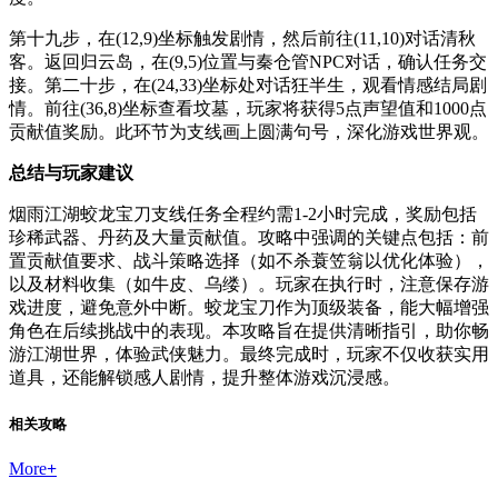
第十九步，在(12,9)坐标触发剧情，然后前往(11,10)对话清秋
客。返回归云岛，在(9,5)位置与秦仓管NPC对话，确认任务交
接。第二十步，在(24,33)坐标处对话狂半生，观看情感结局剧
情。前往(36,8)坐标查看坟墓，玩家将获得5点声望值和1000点
贡献值奖励。此环节为支线画上圆满句号，深化游戏世界观。
总结与玩家建议
烟雨江湖蛟龙宝刀支线任务全程约需1-2小时完成，奖励包括
珍稀武器、丹药及大量贡献值。攻略中强调的关键点包括：前
置贡献值要求、战斗策略选择（如不杀蓑笠翁以优化体验），
以及材料收集（如牛皮、乌缕）。玩家在执行时，注意保存游
戏进度，避免意外中断。蛟龙宝刀作为顶级装备，能大幅增强
角色在后续挑战中的表现。本攻略旨在提供清晰指引，助你畅
游江湖世界，体验武侠魅力。最终完成时，玩家不仅收获实用
道具，还能解锁感人剧情，提升整体游戏沉浸感。
相关攻略
More
+