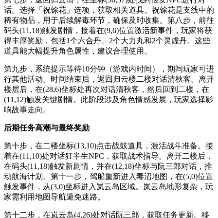
话。选择「祝馀花」选项，获取相关道具。祝馀花是支线中的
稀有物品，用于后续解毒环节，确保及时收集。第八步，前往
码头(11,18)触发剧情，接着在(9,6)位置激活新事件，玩家将获
得丰厚奖励，包括1个六合丹、2个大力丸和2个灵虚丹。这些
道具能大幅提升角色属性，建议合理使用。
第九步，系统提示等待10分钟（游戏内时间），期间玩家可进
行其他活动。时间结束后，返回归云楼二楼对话清秋客。离开
楼层后，在(28,6)坐标处再次对话清秋客，然后回到二楼，在
(11,12)触发关键剧情。此阶段涉及角色情感发展，玩家选择影
响故事走向。
后期任务高潮与最终奖励
第十步，在二楼坐标(13,10)点击战鼓道具，激活战斗准备。接
着在(11,10)处对话狂半生NPC，获取战术指导。离开二楼后，
在码头(11,18)触发新剧情，并在(12,18)坐标与阮三郎对话，推
动航海计划。第十一步，驾船重新进入毒沼地图，在(5,0)位置
触发事件，从(3,0)坐标进入岚云岛区域。岚云岛地形复杂，玩
家需利用地图导航避免迷路。
第十二步，在岚云岛(4,26)处对话阮三郎，获取任务更新。移