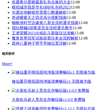
依露希尔星晓最新礼包兑换码大全
12-08
模拟城市我是市长绿钞礼包码2023
12-08
光遇吉他解锁所需爱心数量解析
12-08
奇迹暖暖天之四灵高分搭配指南
12-08
蜘蛛侠时空边缘第八章全流程通关指南
12-08
我玩梗贼6深夜皇宫全流程通关教学
12-08
王者荣耀2023火焰乱斗新版玩法攻略
12-08
魔兽世界冠军试炼前置任务全流程解析
12-08
原神八重神子帮手早柚位置详解
12-08
相关软件
More
+
修仙重开模拟器纯净版清爽畅玩v1 无限修为版
火柴欢乐超人荒岛生存畅玩版v1.0.0 免费版