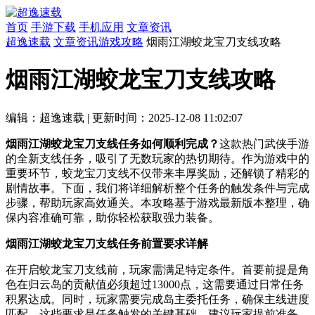
首页
手游下载
手机应用
文章资讯
超逸速载
文章资讯
游戏攻略
烟雨江湖蛟龙宝刀支线攻略
烟雨江湖蛟龙宝刀支线攻略
编辑：超逸速载
|
更新时间：2025-12-08 11:02:07
烟雨江湖蛟龙宝刀支线任务如何顺利完成？
这款热门武侠手游
的全新支线任务，吸引了无数玩家的热切期待。作为游戏中的
重要环节，蛟龙宝刀支线不仅带来丰厚奖励，还解锁了精彩的
剧情故事。下面，我们将详细解析整个任务的触发条件与完成
步骤，帮助玩家高效通关。本攻略基于游戏最新版本整理，确
保内容准确可靠，助你轻松获取强力装备。
烟雨江湖蛟龙宝刀支线任务前置要求详解
在开启蛟龙宝刀支线前，玩家需满足特定条件。首要前提是角
色在归云岛的贡献值必须超过13000点，这需要通过日常任务
积累达成。同时，玩家需要完成岛主委托任务，确保主线进度
匹配。这些要求是任务触发的关键基础，建议玩家提前准备，