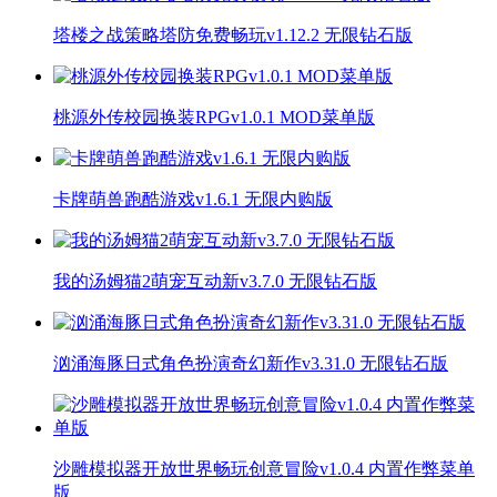
塔楼之战策略塔防免费畅玩v1.12.2 无限钻石版
桃源外传校园换装RPGv1.0.1 MOD菜单版
卡牌萌兽跑酷游戏v1.6.1 无限内购版
我的汤姆猫2萌宠互动新v3.7.0 无限钻石版
汹涌海豚日式角色扮演奇幻新作v3.31.0 无限钻石版
沙雕模拟器开放世界畅玩创意冒险v1.0.4 内置作弊菜单
版