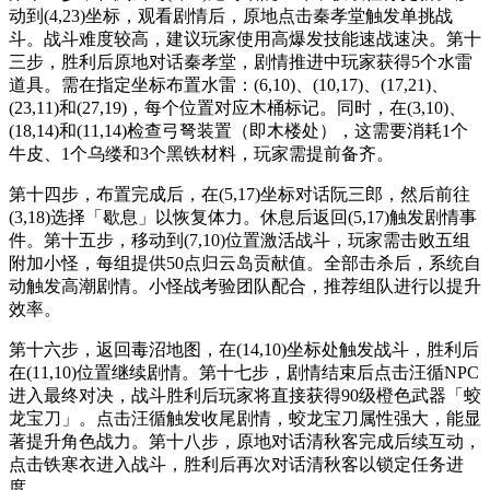
动到(4,23)坐标，观看剧情后，原地点击秦孝堂触发单挑战
斗。战斗难度较高，建议玩家使用高爆发技能速战速决。第十
三步，胜利后原地对话秦孝堂，剧情推进中玩家获得5个水雷
道具。需在指定坐标布置水雷：(6,10)、(10,17)、(17,21)、
(23,11)和(27,19)，每个位置对应木桶标记。同时，在(3,10)、
(18,14)和(11,14)检查弓弩装置（即木楼处），这需要消耗1个
牛皮、1个乌缕和3个黑铁材料，玩家需提前备齐。
第十四步，布置完成后，在(5,17)坐标对话阮三郎，然后前往
(3,18)选择「歇息」以恢复体力。休息后返回(5,17)触发剧情事
件。第十五步，移动到(7,10)位置激活战斗，玩家需击败五组
附加小怪，每组提供50点归云岛贡献值。全部击杀后，系统自
动触发高潮剧情。小怪战考验团队配合，推荐组队进行以提升
效率。
第十六步，返回毒沼地图，在(14,10)坐标处触发战斗，胜利后
在(11,10)位置继续剧情。第十七步，剧情结束后点击汪循NPC
进入最终对决，战斗胜利后玩家将直接获得90级橙色武器「蛟
龙宝刀」。点击汪循触发收尾剧情，蛟龙宝刀属性强大，能显
著提升角色战力。第十八步，原地对话清秋客完成后续互动，
点击铁寒衣进入战斗，胜利后再次对话清秋客以锁定任务进
度。