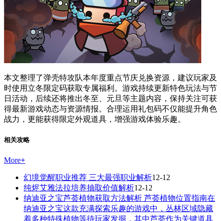
本文整理了弹壳特攻队本年度重点节庆兑换资源，建议玩家及
时使用立冬限定码获取专属福利。游戏持续更新特色玩法与节
日活动，后续还将推出冬至、元旦等主题内容，保持关注可获
得最新游戏动态与资源情报。合理运用礼包码不仅能提升角色
战力，更能获得限定外观道具，增强游戏体验乐趣。
相关攻略
More
+
幻境觉醒职业推荐 三大最强职业解析
12-12
纯烬艾雅法拉培养抽取价值解析
12-12
纳迪亚之宝芦荟植物获取方法解析 芦荟植物位置指南在
纳迪亚之宝这款充满探索乐趣的游戏中，丛林区域隐藏
着多种特殊植物等待玩家发掘，其中芦荟作为关键道具