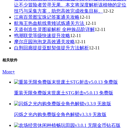
让不少冒险者苦寻无果。本文将深度解析该植物的定位
技巧与采集方案，助您高效完成收集目标。
12-12
江南百景图宝珠记答案通关攻略
12-11
航海王热血航线青雉试炼通关方法
12-11
天道创造生灵图鉴解析 全种族品阶详解
12-11
鸣潮联觉等级快速提升攻略
12-11
摩尔庄园泡泡龙高效通关攻略
12-11
白荆回廊提提亚默契值提升方法解析
12-11
相关软件
More
+
重装无限免费版末世废土STG射击v5.0.13 免费版
闪烁之光内购免费版全角色解锁v3.3.9 无敌版