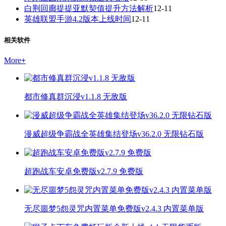
白荆回廊提提亚默契值提升方法解析
12-11
英雄联盟手游4.2版本上线时间
12-11
相关软件
More
+
都市修真群沉浸v1.1.8 无敌版
漫威超级争霸战全英雄集结登场v36.2.0 无限钻石版
超跑战车安卓免费版v2.7.9 免费版
无尽噩梦5怨灵咒内置菜单免费版v2.4.3 内置菜单版