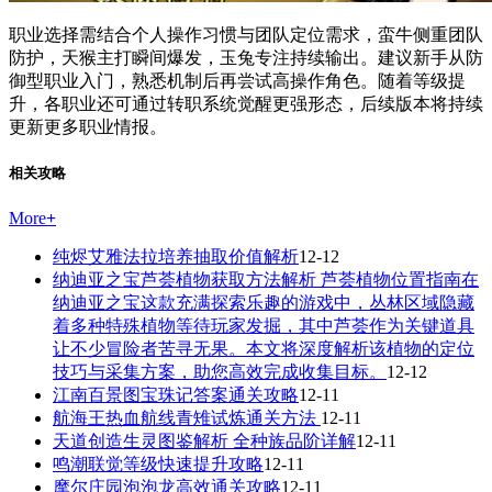
职业选择需结合个人操作习惯与团队定位需求，蛮牛侧重团队
防护，天猴主打瞬间爆发，玉兔专注持续输出。建议新手从防
御型职业入门，熟悉机制后再尝试高操作角色。随着等级提
升，各职业还可通过转职系统觉醒更强形态，后续版本将持续
更新更多职业情报。
相关攻略
More
+
纯烬艾雅法拉培养抽取价值解析
12-12
纳迪亚之宝芦荟植物获取方法解析 芦荟植物位置指南在
纳迪亚之宝这款充满探索乐趣的游戏中，丛林区域隐藏
着多种特殊植物等待玩家发掘，其中芦荟作为关键道具
让不少冒险者苦寻无果。本文将深度解析该植物的定位
技巧与采集方案，助您高效完成收集目标。
12-12
江南百景图宝珠记答案通关攻略
12-11
航海王热血航线青雉试炼通关方法
12-11
天道创造生灵图鉴解析 全种族品阶详解
12-11
鸣潮联觉等级快速提升攻略
12-11
摩尔庄园泡泡龙高效通关攻略
12-11