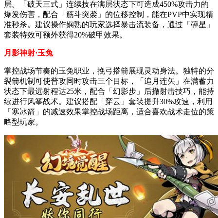
层。「破天三式」连续技在满层状态下可造成450%攻击力的
爆发伤害，配合「筋斗突袭」的位移控制，能在PVP中实现精
准秒杀。建议操作娴熟的玩家选择暴击流装备，通过「碎星」
套装特效可额外获得20%破甲效果。
月影神射·玉兔
掌控战场节奏的玉兔职业，挽弓搭箭展现灵动身法。独特的分
裂箭机制可使普攻同时攻击三个目标，「追月连矢」在满蓄力
状态下最远射程达25米，配合「幻影步」后撤射击技巧，能持
续进行风筝战术。建议搭配「穿云」套装提升30%攻速，利用
「寒冰箭」的减速效果掌控战场距离，适合喜欢战术走位的策
略型玩家。