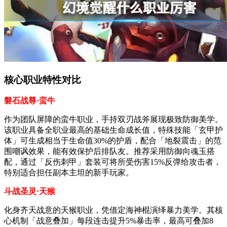
核心职业特性对比
磐石战尊·蛮牛
作为团队屏障的蛮牛职业，手持双刃战斧展现极致防御美学。
该职业具备全职业最高的基础生命成长值，特殊技能「玄甲护
体」可生成相当于生命值30%的护盾，配合「地裂震击」的范
围嘲讽效果，能有效保护后排队友。推荐采用防御向魂玉搭
配，通过「反伤刺甲」套装可将所受伤害15%反弹给攻击者，
特别适合担任副本主坦的新手玩家。
斗战圣灵·天猴
化身齐天战意的天猴职业，凭借定海神棍演绎暴力美学。其核
心机制「战意叠加」每段连击提升5%暴击率，最高可叠加8