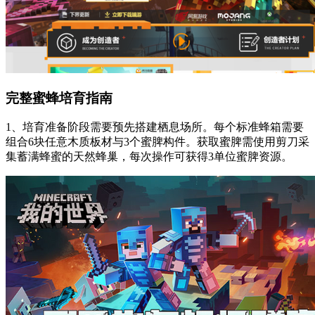
完整蜜蜂培育指南
1、培育准备阶段需要预先搭建栖息场所。每个标准蜂箱需要
组合6块任意木质板材与3个蜜脾构件。获取蜜脾需使用剪刀采
集蓄满蜂蜜的天然蜂巢，每次操作可获得3单位蜜脾资源。