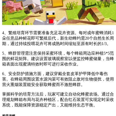
4、繁殖培育环节需要准备充足花卉资源。每对成年蜜蜂消耗1
朵任意品种鲜花即可繁殖后代，新生幼蜂约需20个自然生长周
期，通过持续投喂花卉可将成熟时间缩短至原有时长的1/3。
5、蜂群管理需注意保持采蜜环境，每个蜂箱周边应种植5*5范
围的鲜花矩阵。建议设置玻璃观察室以便监控蜂蜜储量，当蜂
箱表面出现蜜滴特效时即可进行采收作业。
6、安全防护措施方面，建议穿戴全套皮革护甲降低中毒伤
害。在蜂箱周围设置水源沟渠可有效阻止敌对生物侵扰，使用
营火熏烟装置能安全获取蜂蜜而不激怒蜂群。
掌握科学的培育方法后，玩家可建立自动化蜂蜜农场。通过合
理规划蜂箱布局与花卉种植区，配合红石装置可实现定时采收
系统，既能保障资源稳定产出，又能维持生态平衡。
相关攻略