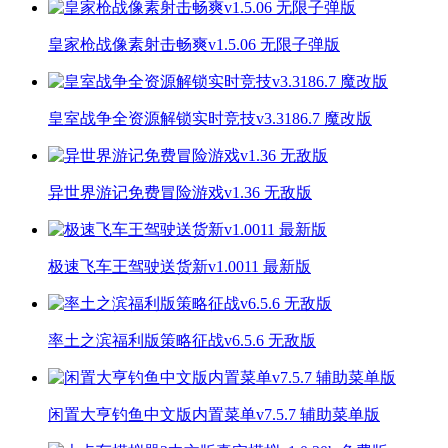
皇家枪战像素射击畅爽v1.5.06 无限子弹版
皇室战争全资源解锁实时竞技v3.3186.7 魔改版
异世界游记免费冒险游戏v1.36 无敌版
极速飞车王驾驶送货新v1.0011 最新版
率土之滨福利版策略征战v6.5.6 无敌版
闲置大亨钓鱼中文版内置菜单v7.5.7 辅助菜单版