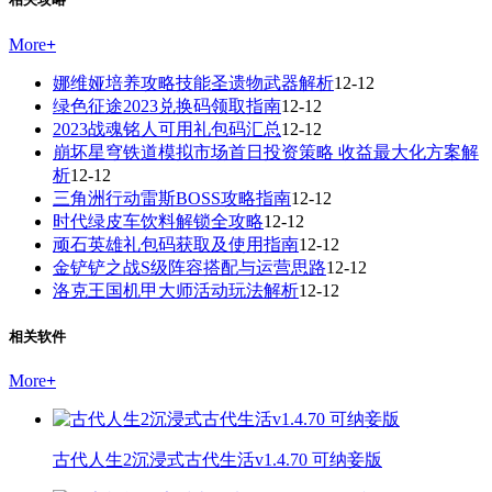
More
+
娜维娅培养攻略技能圣遗物武器解析
12-12
绿色征途2023兑换码领取指南
12-12
2023战魂铭人可用礼包码汇总
12-12
崩坏星穹铁道模拟市场首日投资策略 收益最大化方案解
析
12-12
三角洲行动雷斯BOSS攻略指南
12-12
时代绿皮车饮料解锁全攻略
12-12
顽石英雄礼包码获取及使用指南
12-12
金铲铲之战S级阵容搭配与运营思路
12-12
洛克王国机甲大师活动玩法解析
12-12
相关软件
More
+
古代人生2沉浸式古代生活v1.4.70 可纳妾版