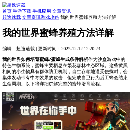
首页
手游下载
手机应用
文章资讯
超逸速载
文章资讯
游戏攻略
我的世界蜜蜂养殖方法详解
我的世界蜜蜂养殖方法详解
编辑：超逸速载
|
更新时间：2025-12-12 12:20:23
我的世界如何培育蜜蜂?蜜蜂生成条件解析
作为沙盒游戏中的
特色生物系统，蜜蜂主要栖息在繁花森林生态区域。这些黄黑
相间的小生物具有群体防卫机制，当生存领地遭受侵扰时，会
集体发动带有中毒效果的攻击，但完成自卫行为后工蜂会结束
生命周期。以下将详细讲解完整的蜜蜂培育流程。