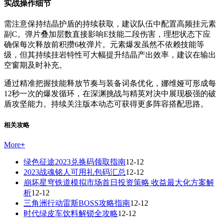
实战操作细节
需注意保持结晶护盾的持续获取，建议队伍中配置高频挂元素
副C。弹片叠加层数直接影响E技能二段伤害，理想状态下应
确保每次释放前积攒6枚弹片。元素爆发虽然不依赖技能等
级，但其持续挂岩特性可大幅提升结晶产出效率，建议在输出
空窗期及时补充。
通过精准把握技能释放节奏与装备词条优化，娜维娅可形成每
12秒一次的爆发循环，在深渊挑战与精英对决中展现极强的破
盾攻坚能力。持续关注版本动态可获得更多阵容搭配思路。
相关攻略
More
+
绿色征途2023兑换码领取指南
12-12
2023战魂铭人可用礼包码汇总
12-12
崩坏星穹铁道模拟市场首日投资策略 收益最大化方案解
析
12-12
三角洲行动雷斯BOSS攻略指南
12-12
时代绿皮车饮料解锁全攻略
12-12