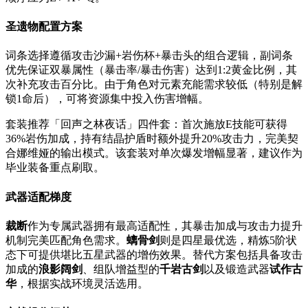
圣遗物配置方案
词条选择遵循攻击沙漏+岩伤杯+暴击头的组合逻辑，副词条
优先保证双暴属性（暴击率/暴击伤害）达到1:2黄金比例，其
次补充攻击百分比。由于角色对元素充能需求较低（特别是解
锁1命后），可将资源集中投入伤害增幅。
套装推荐「回声之林夜话」四件套：首次施放E技能可获得
36%岩伤加成，持有结晶护盾时额外提升20%攻击力，完美契
合娜维娅的输出模式。该套装对单次爆发增幅显著，建议作为
毕业装备重点刷取。
武器适配梯度
裁断
作为专属武器拥有最高适配性，其暴击加成与攻击力提升
机制完美匹配角色需求。
螭骨剑
则是四星最优选，精炼5阶状
态下可提供堪比五星武器的增伤效果。替代方案包括具备攻击
加成的
浪影阔剑
、组队增益型的
千岩古剑
以及锻造武器
试作古
华
，根据实战环境灵活选用。