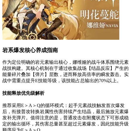
岩系爆发核心养成指南
作为定位明确的岩元素输出核心，娜维娅的战斗体系围绕元素
战技构建。其核心机制在于通过收集战场【结晶反应】产生的
能量碎片叠加【弹片】层数，进而释放高倍率的瞬发轰击。实
战中需重点提升E技能等级，该技能占总输出的70%以上。
技能释放优先级解析
推荐采用E＞A＞Q的循环模式：起手元素战技触发首次爆发
后，衔接普攻转换岩属性伤害持续产生结晶，最后施放元素爆
发补充弹片。值得注意的是，普通攻击在附魔状态下可形成稳
定的输出循环，其伤害总量甚至超过元素爆发，因此技能升级
顺序应为E＞A＞Q。