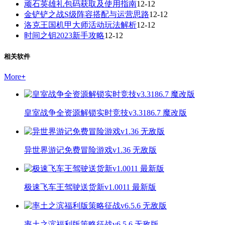
顽石英雄礼包码获取及使用指南
12-12
金铲铲之战S级阵容搭配与运营思路
12-12
洛克王国机甲大师活动玩法解析
12-12
时间之钥2023新手攻略
12-12
相关软件
More
+
皇室战争全资源解锁实时竞技v3.3186.7 魔改版
异世界游记免费冒险游戏v1.36 无敌版
极速飞车王驾驶送货新v1.0011 最新版
率土之滨福利版策略征战v6.5.6 无敌版