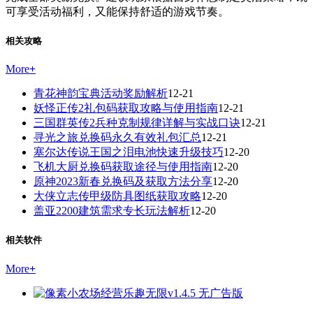
可享受活动福利，又能保持舒适的游戏节奏。
相关攻略
More
+
青花神韵宝典活动奖励解析
12-21
妖怪正传2礼包码获取攻略与使用指南
12-21
三国群英传2兵种克制规律详解与实战口诀
12-21
寻光之旅兑换码永久有效礼包汇总
12-21
塞尔达传说王国之泪电池快速升级技巧
12-20
飞机大厨兑换码获取途径与使用指南
12-20
原神2023新春兑换码及获取方法分享
12-20
大侠立志传甲级防具图纸获取攻略
12-20
盖亚2200建筑需求专长玩法解析
12-20
相关软件
More
+