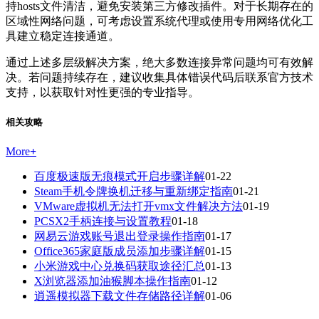
持hosts文件清洁，避免安装第三方修改插件。对于长期存在的
区域性网络问题，可考虑设置系统代理或使用专用网络优化工
具建立稳定连接通道。
通过上述多层级解决方案，绝大多数连接异常问题均可有效解
决。若问题持续存在，建议收集具体错误代码后联系官方技术
支持，以获取针对性更强的专业指导。
相关攻略
More
+
百度极速版无痕模式开启步骤详解
01-22
Steam手机令牌换机迁移与重新绑定指南
01-21
VMware虚拟机无法打开vmx文件解决方法
01-19
PCSX2手柄连接与设置教程
01-18
网易云游戏账号退出登录操作指南
01-17
Office365家庭版成员添加步骤详解
01-15
小米游戏中心兑换码获取途径汇总
01-13
X浏览器添加油猴脚本操作指南
01-12
逍遥模拟器下载文件存储路径详解
01-06