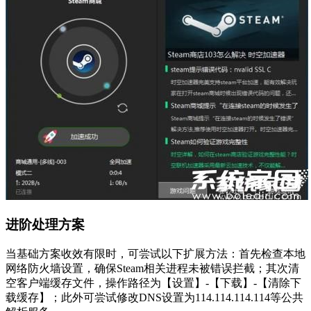
进阶处理方案
当基础方案收效有限时，可尝试以下扩展方法：首先检查本地
网络防火墙设置，确保Steam相关进程未被错误拦截；其次清
空客户端缓存文件，操作路径为【设置】-【下载】-【清除下
载缓存】；此外可尝试修改DNS设置为114.114.114.114等公共