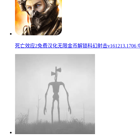
死亡效应2免费汉化无限金币解锁科幻射击v161213.1706