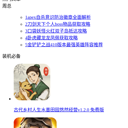
周
总
1
apex自杀意识防治徽章全面解析
2
刀剑天下个人boss物品获取攻略
3
口袋妖怪火红双子岛抵达攻略
4
卧虎藏龙龙凤佩获取攻略
5
金铲铲之战410版本最强英雄阵容推荐
装机必备
古代乡村人生水墨田园悠然经营v1.2.0 免费版