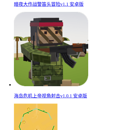
暗夜大作战警笛头冒险v1.1 安卓版
海岛危机上帝视角射击v1.0.1 安卓版