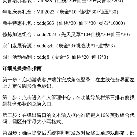
灵兽培养套装：VIP888（仙桃*30+仙玉*30+灵兽果*200）
年度庆典礼盒：VIP2023（庚金*10+仙桃*30+仙玉*30）
新手特惠礼包：xddq666（仙桃*30+仙玉*30+灵石*10000）
修炼加速组合：xddq2023（先天灵草*10+仙桃*30+仙玉*30）
宗门发展资源：xddqgzh（庚金*3+挑战状*1+道书*3）
限时活动福利：xddqfl（庚金*5+仙桃*20+道书*3）
详细兑换操作指南
第一步：启动游戏客户端并完成角色登录，在主线任务界面左
上方定位圆形角色标识。
第二步：点击进入个人管理中心，在功能导航栏第三排右侧找
到礼盒形状的兑换入口。
第三步：在弹出窗口的文本输入框内准确键入16位英数组合代
码，需区分字母大小写格式。
第四步：确认提交后系统将即时发放对应奖励至游戏邮箱，部