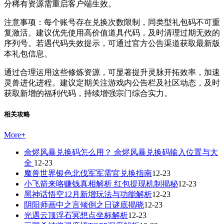
分稀有资源需重启客户端生效。
注意事项：每个账号存在兑换次数限制，同类型礼包码不可重
复激活。建议优先使用高价值道具代码，及时清理过期无效的
序列号。若遇代码失效提示，可通过官方公告渠道获取最新版
本礼包信息。
通过合理运用这些修炼资源，可显著提升灵脉开拓效率，加速
灵兽进化进程。建议定期关注游戏内公告栏及社区动态，及时
获取新增的福利代码，持续增强宗门综合实力。
相关攻略
More
+
余烬风暴兑换码怎么用？ 余烬风暴兑换码输入位置与大
全
12-23
魔兽世界银色北伐军军需官兑换指南
12-23
小飞箭来咯赚钱真相解析 红包提现机制揭秘
12-23
黑神话悟空12月新增玩法与功能解析
12-23
阴阳师画中之言倾倒之日谜底揭晓
12-23
光遇云顶浮石冥想点坐标解析
12-23