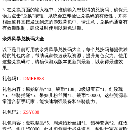
3. 在兑换页面的输入框中，准确输入您获得的兑换码，确保无
误后点击“兑换”按钮。系统会立即验证兑换码的有效性，并将
相应道具直接发送到您的游戏背包中。请注意，兑换码通常有
有效期限制，建议及时使用以避免过期。
余烬风暴兑换码大全
以下是目前可用的余烬风暴兑换码大全，每个兑换码都提供独
特的礼包内容，帮助玩家快速获取资源，提升角色实力。使用
这些兑换码时，请确保游戏版本更新到最新，以获得最佳效
果。
礼包码1：
DMER888
礼包内容：原始矿晶*40、银币*138、2级绿宝石*1、红玫瑰
*5、坐骑捕绳*5、呆妹儿粉丝团*1、银币*50000。这些资源非
常适合新手玩家，能快速增强装备和坐骑能力。
礼包码2：
ZSY888
礼包内容：魔魂凝晶*5、周淑怡粉丝团*1、猎神套索*2、红玫
瑰*5、银币*50000。此礼包侧重于战斗道具，帮助玩家在冒险