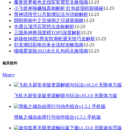
魔兽世界银色北伐军军需官兑换指南
12-23
小飞箭来咯赚钱真相解析 红包提现机制揭秘
12-23
黑神话悟空12月新增玩法与功能解析
12-23
阴阳师画中之言倾倒之日谜底揭晓
12-23
光遇云顶浮石冥想点坐标解析
12-23
三国杀神将强度榜TOP5深度解析
12-23
超级收纳馆2男友防潮柜通关技巧全解析
12-23
归龙潮旧彩电任务全流程攻略指南
12-23
喵喵爱冒险2023永久礼包码兑换指南
12-23
相关软件
More
+
飞机大厨安卓版资源解锁与玩法v10.2.0 无限体力版
滑板之城自由滑行与动作组合v1.5.1 手机版